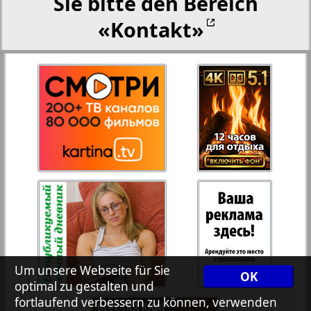
Sie bitte den Bereich
«Kontakt»
Rejnskoe vremja
Russkiy Wojazh
Telegraf NRW
Hristianskaja gazeta
1
Archiv der auf der Website nicht aktualisierten
Zeitungen und Zeitschriften
7plus7ja
Um unsere Webseite für Sie
OK
optimal zu gestalten und
fortlaufend verbessern zu können, verwenden
Avangard