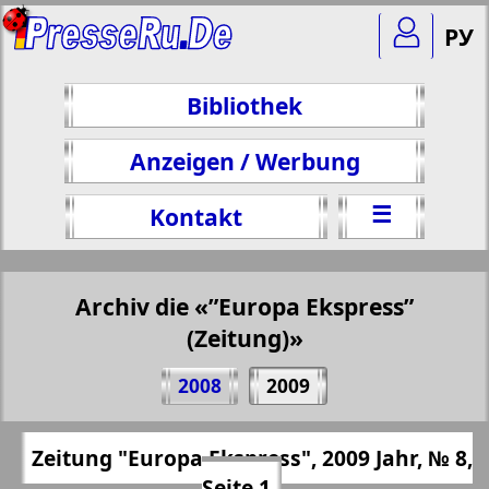
РУ
Bibliothek
Anzeigen / Werbung
☰
Kontakt
Archiv die «”Europa Ekspress”
(Zeitung)»
Teilen 1 Seite Zeitung "Europa Ekspress",
2008
2009
№ 8, 2009 Jahr
(Zum Kopieren klicken)
✖
Zeitung "Europa Ekspress", 2009 Jahr, № 8,
Alle Ausgaben "”Europa Ekspress”
https://presseru.eu/?pub=evropa-ekspress
Seite 1