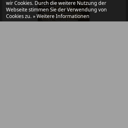
wir Cookies. Durch die weitere Nutzung der
Webseite stimmen Sie der Verwendung von
Aibolit
Cookies zu.
» Weitere Informationen
Akzent
Annonce
Bibliothek
Pressemitteilungen
Anzeigen in Zeitungen / Zeitschriften
Antenne
TV-Werbung
Online-Werbung
Argumenty i fakty Europe
YouTube- & Social-Media-Werbung
Abonnement
Partner
Augsburg-city
Inhaltsverzeichnis
Kontakt
Rechtsverletzung melden
Afischa Augsburg