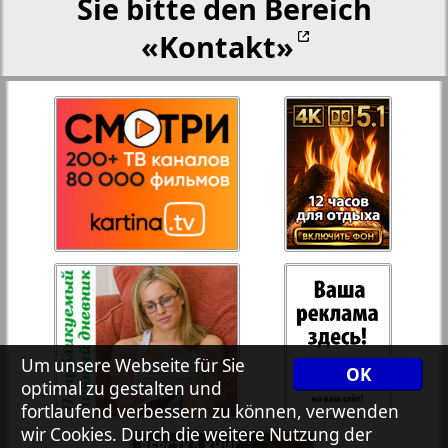
Sie bitte den Bereich
«Kontakt»
27
28
Rejnskoe vremja
Russkiy Wojazh
29
30
Telegraf NRW
31
32
Hristianskaja gazeta
33
34
Archiv der auf der Website nicht aktualisierten
Zeitungen und Zeitschriften
Um unsere Webseite für Sie
OK
optimal zu gestalten und
7plus7ja
35
36
fortlaufend verbessern zu können, verwenden
wir Cookies. Durch die weitere Nutzung der