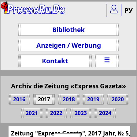
РУ
Bibliothek
Anzeigen / Werbung
☰
Kontakt
Archiv die Zeitung «Express Gazeta»
2016
2017
2018
2019
2020
Teilen 16 Seite Zeitung "Express Gazeta",
2021
2022
2023
2024
№ 5, 2017 Jahr
(Zum Kopieren klicken)
✖
Zeitung "Express Gazeta", 2017 Jahr, № 5,
Alle Ausgaben Zeitungen "Express