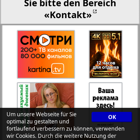
Sie bitte den Bereich
«Kontakt»
27
28
Rejnskoe vremja
Russkiy Wojazh
29
30
Telegraf NRW
31
32
Hristianskaja gazeta
33
34
Archiv der auf der Website nicht aktualisierten
Zeitungen und Zeitschriften
Um unsere Webseite für Sie
OK
optimal zu gestalten und
7plus7ja
35
36
fortlaufend verbessern zu können, verwenden
wir Cookies. Durch die weitere Nutzung der