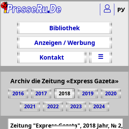
РУ
Bibliothek
Anzeigen / Werbung
☰
Kontakt
Archiv die Zeitung «Express Gazeta»
2016
2017
2018
2019
2020
Teilen 12 Seite Zeitung "Express Gazeta",
2021
2022
2023
2024
№ 2, 2018 Jahr
(Zum Kopieren klicken)
✖
Zeitung "Express Gazeta", 2018 Jahr, № 2,
Alle Ausgaben Zeitungen "Express