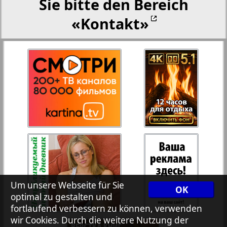
Sie bitte den Bereich
«Kontakt»
27
28
Rejnskoe vremja
Russkiy Wojazh
29
30
Telegraf NRW
31
32
Hristianskaja gazeta
33
34
Archiv der auf der Website nicht aktualisierten
Zeitungen und Zeitschriften
Um unsere Webseite für Sie
OK
optimal zu gestalten und
7plus7ja
35
36
fortlaufend verbessern zu können, verwenden
wir Cookies. Durch die weitere Nutzung der