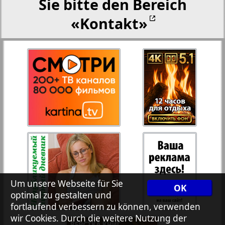
Sie bitte den Bereich
«Kontakt»
27
28
Rejnskoe vremja
Russkiy Wojazh
29
30
Telegraf NRW
31
32
Hristianskaja gazeta
33
34
Archiv der auf der Website nicht aktualisierten
Zeitungen und Zeitschriften
Um unsere Webseite für Sie
OK
optimal zu gestalten und
7plus7ja
35
36
fortlaufend verbessern zu können, verwenden
wir Cookies. Durch die weitere Nutzung der