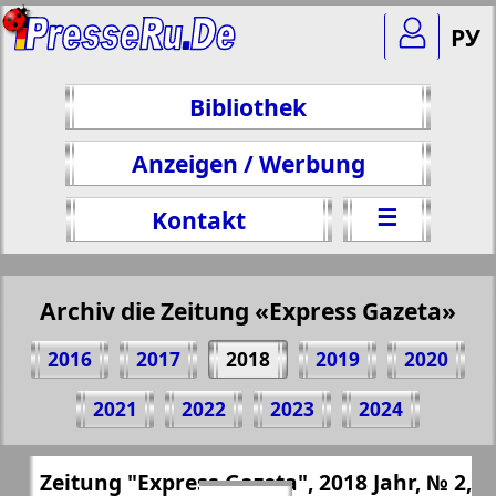
РУ
Bibliothek
Anzeigen / Werbung
☰
Kontakt
Archiv die Zeitung «Express Gazeta»
2016
2017
2018
2019
2020
Teilen 23 Seite Zeitung "Express Gazeta",
2021
2022
2023
2024
№ 2, 2018 Jahr
(Zum Kopieren klicken)
✖
Zeitung "Express Gazeta", 2018 Jahr, № 2,
Alle Ausgaben Zeitungen "Express