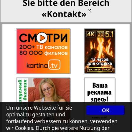
Sie bitte den Bereich
«Kontakt»
27
28
Rejnskoe vremja
Russkiy Wojazh
29
30
Telegraf NRW
31
32
Hristianskaja gazeta
33
34
Archiv der auf der Website nicht aktualisierten
Zeitungen und Zeitschriften
Um unsere Webseite für Sie
OK
optimal zu gestalten und
7plus7ja
35
36
fortlaufend verbessern zu können, verwenden
wir Cookies. Durch die weitere Nutzung der