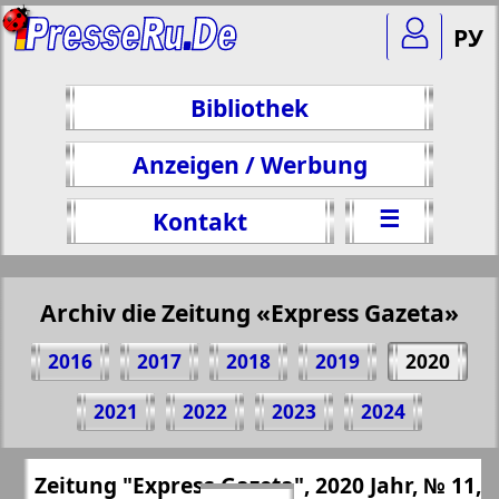
РУ
Bibliothek
Anzeigen / Werbung
☰
Kontakt
Archiv die Zeitung «Express Gazeta»
2016
2017
2018
2019
2020
Teilen 13 Seite Zeitung "Express Gazeta",
2021
2022
2023
2024
№ 11, 2020 Jahr
(Zum Kopieren klicken)
✖
Zeitung "Express Gazeta", 2020 Jahr, № 11,
Alle Ausgaben Zeitungen "Express