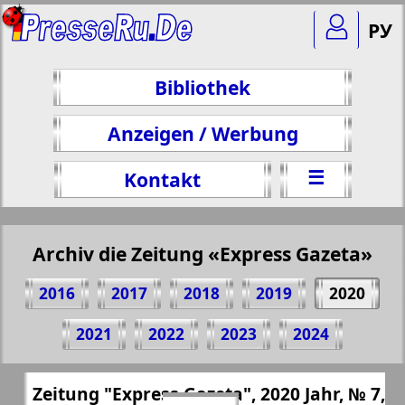
РУ
Bibliothek
Anzeigen / Werbung
☰
Kontakt
Archiv die Zeitung «Express Gazeta»
2016
2017
2018
2019
2020
Teilen 35 Seite Zeitung "Express Gazeta",
2021
2022
2023
2024
№ 7, 2020 Jahr
(Zum Kopieren klicken)
✖
Zeitung "Express Gazeta", 2020 Jahr, № 7,
Alle Ausgaben Zeitungen "Express