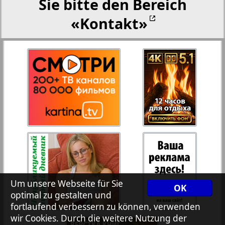
Sie bitte den Bereich
«Kontakt»
27
28
Rejnskoe vremja
Russkiy Wojazh
29
30
Telegraf NRW
31
32
Hristianskaja gazeta
33
34
Archiv der auf der Website nicht aktualisierten
Zeitungen und Zeitschriften
Um unsere Webseite für Sie
OK
optimal zu gestalten und
7plus7ja
35
36
fortlaufend verbessern zu können, verwenden
wir Cookies. Durch die weitere Nutzung der