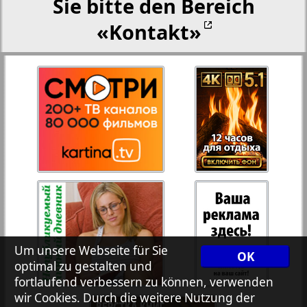
Sie bitte den Bereich
«Kontakt»
27
28
Rejnskoe vremja
Russkiy Wojazh
29
30
Telegraf NRW
31
32
Hristianskaja gazeta
33
34
Archiv der auf der Website nicht aktualisierten
Zeitungen und Zeitschriften
Um unsere Webseite für Sie
OK
optimal zu gestalten und
7plus7ja
35
36
fortlaufend verbessern zu können, verwenden
wir Cookies. Durch die weitere Nutzung der