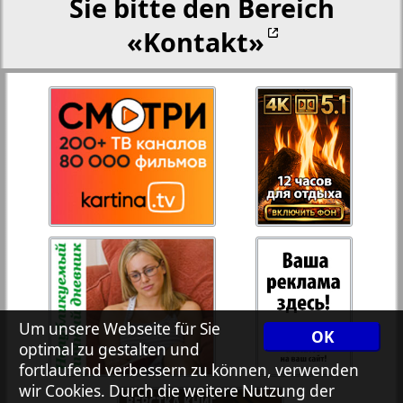
Sie bitte den Bereich
«Kontakt»
27
28
Rejnskoe vremja
Russkiy Wojazh
29
30
Telegraf NRW
31
32
Hristianskaja gazeta
33
34
Archiv der auf der Website nicht aktualisierten
Zeitungen und Zeitschriften
Um unsere Webseite für Sie
OK
optimal zu gestalten und
7plus7ja
35
36
fortlaufend verbessern zu können, verwenden
wir Cookies. Durch die weitere Nutzung der