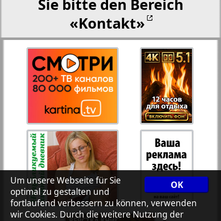
Sie bitte den Bereich
«Kontakt»
27
28
Rejnskoe vremja
Russkiy Wojazh
29
30
Telegraf NRW
31
32
Hristianskaja gazeta
Archiv der auf der Website nicht aktualisierten
Zeitungen und Zeitschriften
Um unsere Webseite für Sie
OK
optimal zu gestalten und
7plus7ja
fortlaufend verbessern zu können, verwenden
wir Cookies. Durch die weitere Nutzung der