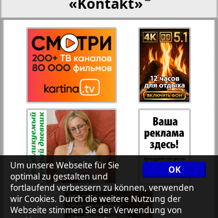
«Kontakt»
27
28
Rejnskoe vremja
Russkiy Wojazh
29
30
Telegraf NRW
31
32
Hristianskaja gazeta
33
34
Archiv der auf der Website nicht aktualisierten
Um unsere Webseite für Sie
Zeitungen und Zeitschriften
OK
optimal zu gestalten und
fortlaufend verbessern zu können, verwenden
7plus7ja
35
36
wir Cookies. Durch die weitere Nutzung der
Webseite stimmen Sie der Verwendung von