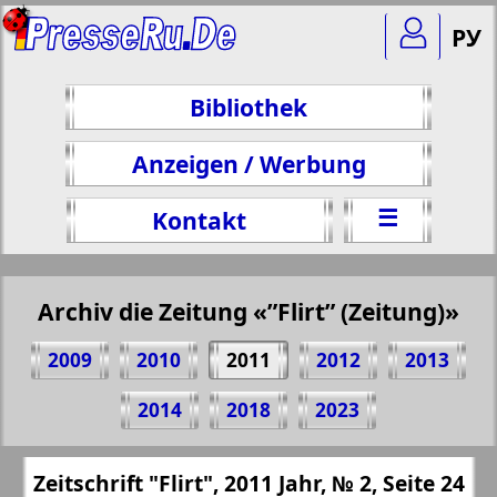
РУ
Bibliothek
Anzeigen / Werbung
☰
Kontakt
Archiv die Zeitung «”Flirt” (Zeitung)»
2009
2010
2011
2012
2013
Teilen 24 Seite Zeitschrift "Flirt", № 2, 2011
2014
2018
2023
Jahr
(Zum Kopieren klicken)
✖
Zeitschrift "Flirt", 2011 Jahr, № 2, Seite 24
Alle Ausgaben Zeitungen "”Flirt”