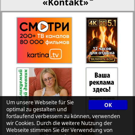
«Kontakt»
27
28
Rejnskoe vremja
Russkiy Wojazh
29
30
Telegraf NRW
31
32
Hristianskaja gazeta
33
34
Archiv der auf der Website nicht aktualisierten
Um unsere Webseite für Sie
Zeitungen und Zeitschriften
OK
optimal zu gestalten und
fortlaufend verbessern zu können, verwenden
7plus7ja
35
36
wir Cookies. Durch die weitere Nutzung der
Webseite stimmen Sie der Verwendung von