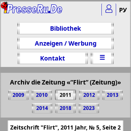
РУ
Bibliothek
Anzeigen / Werbung
☰
Kontakt
Archiv die Zeitung «”Flirt” (Zeitung)»
2009
2010
2011
2012
2013
Teilen 2 Seite Zeitschrift "Flirt", № 5, 2011
2014
2018
2023
Jahr
(Zum Kopieren klicken)
✖
Zeitschrift "Flirt", 2011 Jahr, № 5, Seite 2
Alle Ausgaben Zeitungen "”Flirt”