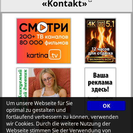
«Kontakt»
27
28
Rejnskoe vremja
Russkiy Wojazh
29
30
Telegraf NRW
31
32
Hristianskaja gazeta
33
34
Archiv der auf der Website nicht aktualisierten
Zeitungen und Zeitschriften
Um unsere Webseite für Sie
OK
optimal zu gestalten und
7plus7ja
35
36
fortlaufend verbessern zu können, verwenden
wir Cookies. Durch die weitere Nutzung der
Webseite stimmen Sie der Verwendung von