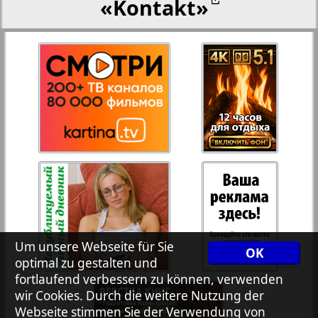
«Kontakt»
28
27
Rejnskoe vremja
Russkiy Wojazh
29
30
Telegraf NRW
31
32
Hristianskaja gazeta
33
34
Archiv der auf der Website nicht aktualisierten
Zeitungen und Zeitschriften
Um unsere Webseite für Sie
OK
optimal zu gestalten und
7plus7ja
35
36
fortlaufend verbessern zu können, verwenden
wir Cookies. Durch die weitere Nutzung der
Webseite stimmen Sie der Verwendung von