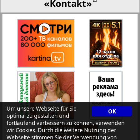
«Kontakt»
27
28
Rejnskoe vremja
Russkiy Wojazh
29
30
Telegraf NRW
31
32
Hristianskaja gazeta
33
34
Archiv der auf der Website nicht aktualisierten
Zeitungen und Zeitschriften
Um unsere Webseite für Sie
OK
optimal zu gestalten und
7plus7ja
35
36
fortlaufend verbessern zu können, verwenden
wir Cookies. Durch die weitere Nutzung der
Webseite stimmen Sie der Verwendung von