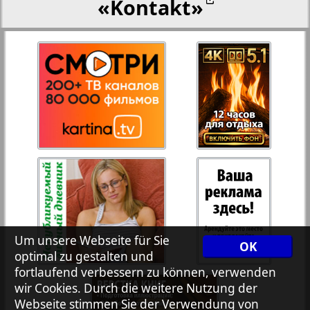
«Kontakt»
27
28
Rejnskoe vremja
Russkiy Wojazh
29
30
Telegraf NRW
31
32
Hristianskaja gazeta
33
34
Archiv der auf der Website nicht aktualisierten
Zeitungen und Zeitschriften
Um unsere Webseite für Sie
OK
optimal zu gestalten und
7plus7ja
35
36
fortlaufend verbessern zu können, verwenden
wir Cookies. Durch die weitere Nutzung der
Webseite stimmen Sie der Verwendung von