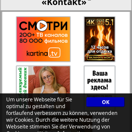
«Kontakt»
27
28
Rejnskoe vremja
Russkiy Wojazh
29
30
Telegraf NRW
31
32
Hristianskaja gazeta
33
34
Archiv der auf der Website nicht aktualisierten
Um unsere Webseite für Sie
OK
Zeitungen und Zeitschriften
optimal zu gestalten und
fortlaufend verbessern zu können, verwenden
7plus7ja
35
36
wir Cookies. Durch die weitere Nutzung der
Webseite stimmen Sie der Verwendung von