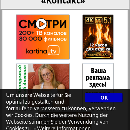
«Kontakt»
27
28
Rejnskoe vremja
Russkiy Wojazh
29
30
Telegraf NRW
31
32
Hristianskaja gazeta
33
34
Archiv der auf der Website nicht aktualisierten
Um unsere Webseite für Sie
OK
Zeitungen und Zeitschriften
optimal zu gestalten und
fortlaufend verbessern zu können, verwenden
7plus7ja
35
36
wir Cookies. Durch die weitere Nutzung der
Webseite stimmen Sie der Verwendung von
Cookies zu.
» Weitere Informationen