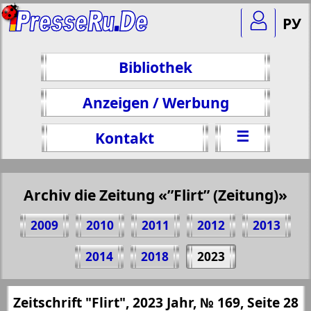
РУ
Bibliothek
Anzeigen / Werbung
☰
Kontakt
Archiv die Zeitung «”Flirt” (Zeitung)»
2009
2010
2011
2012
2013
Teilen 28 Seite Zeitschrift "Flirt", № 169,
2014
2018
2023
2023 Jahr
(Zum Kopieren klicken)
✖
Zeitschrift "Flirt", 2023 Jahr, № 169, Seite 28
Alle Ausgaben Zeitungen "”Flirt”