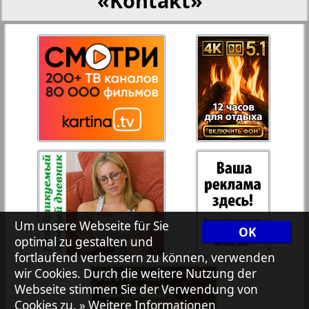
«Kontakt»
28
27
Rejnskoe vremja
Russkiy Wojazh
29
30
Telegraf NRW
31
32
Hristianskaja gazeta
33
34
Archiv der auf der Website nicht aktualisierten
Um unsere Webseite für Sie
OK
Zeitungen und Zeitschriften
optimal zu gestalten und
fortlaufend verbessern zu können, verwenden
7plus7ja
35
36
wir Cookies. Durch die weitere Nutzung der
Webseite stimmen Sie der Verwendung von
Cookies zu.
» Weitere Informationen