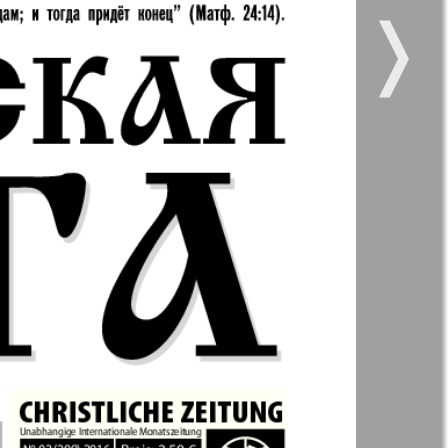
❭
 vsje
Gorod 511
5
6
11
12
11
12
kt Zeitung
Nasche wremja
17
18
zdorovje
Panorama-mir
e vremja
Russkiy Wojazh
23
24
nskaja
5
6
29
30