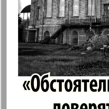
Jüdische Zeitung
Evrejskaja
Panorama
Zakon i ludi
Ausländis
Aufzeichn
Izum
iDEAL
Clan
KP Europe
Kulinar TV
Kurorte ak