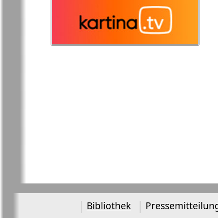
Redakzija
Rheinskaja
Germanija
Russkaja Gazeta
Russkaja M
Svetlana v
Unser Hau
Germanii
Tovary i uslugi
Tolstjak
TVrus
Bei uns in
Bibliothek
Pressemitteilun