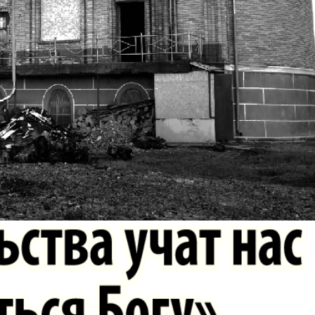
Europa Ekspress
Jasmin
che
Sdorowje
Idealna
ungen
Karriere
Katjusc
Krot in
Krugozo
Deutschland
tuell
LDK auf Russisch
Life in 