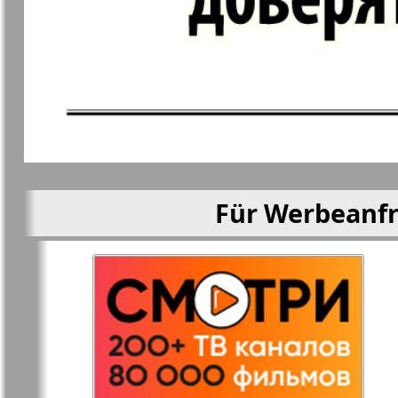
Mila
Mir otdyha 
zdorovja
Nascha marka
Unser Reis
Objective EU
Ostrov Tam
Für Werbeanfr
Parus
Aussiedler
Rajonka-Süd-West
Rajonka-No
Bremen