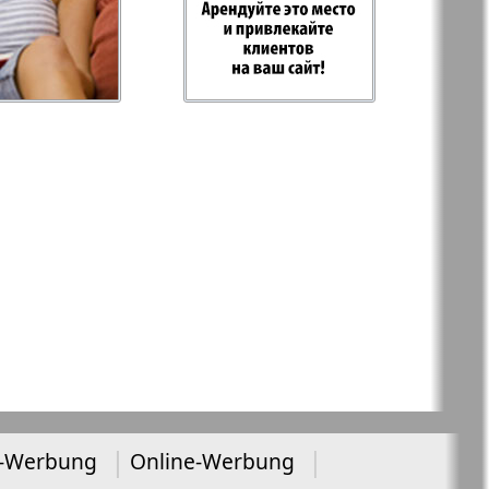
-Родина
Rubezh
Plus
RusHaus
d Tat
Svet/Lana
E
TV-Boulevard
Hottabych
-Werbung
Online-Werbung