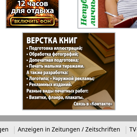
 Gazeta
Recepty zdorovja
Heimat
ysl
Russkiy Baden-
Angeln 
Württemberg
s
Semejnaja gazeta
Wort un
Handels Zentrum
Punkt D
 Bayern
Bei uns in
Flirt
Hamburg
gen
Anzeigen in Zeitungen / Zeitschriften
TV