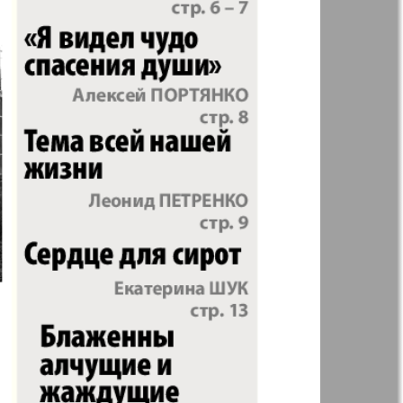
Woman`s life
ja Firma
Nachrichten BW
ha
Kenguru
r
Krugozor plus!
Frankfurt
М-City