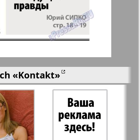
 Frankfurt
Unsere Welt
n
lle
Nord
j-Kupi-
Partner-Sever
ich
«Kontakt»
men
Rajonka-Nord-Ost-
Bremen--NRW
Redakzija Berlin