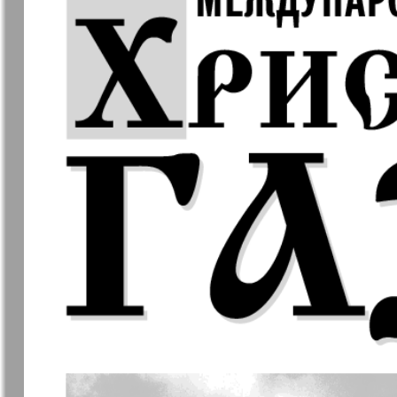
❬
Apelsin
Baden-
1
Württembe
7
7
MK-Germany
MK-Deutsc
Landsleute
13
Novije Semljaki
nord.Aktue
Partner
Partner-N
19
Telegraf 
1
25