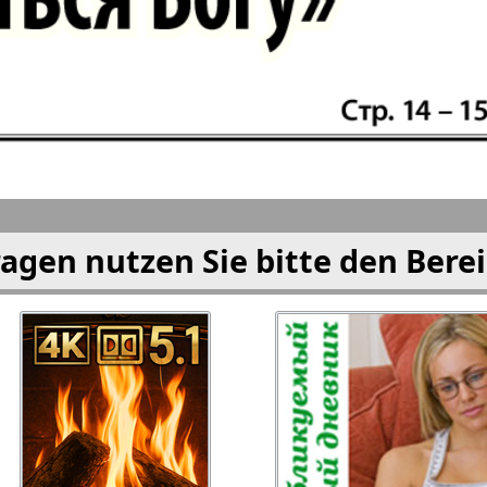
i
München-city
My City
am Mai
eburo
Neskuchnaja
Neue We
 i Tut
Ost-West
Otdycha
Panorama
Prodaj
agen nutzen Sie bitte den Bere
Freundin
PRO Wo
Europe
rd-Ost-
Rajonka-West
Region