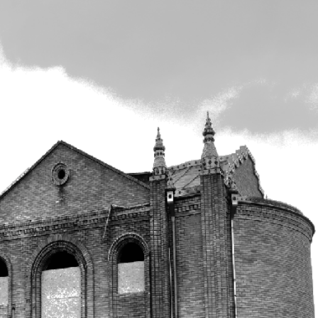
31
32
 Zeitungen und Zeitschriften
Aibolit
Akzent
i fakty
Augsburg-city
Afischa
Vascha Gaseta
Westi
atz
Wostotschnaja
Ost-Kur
Germanija
Haus und Familie
Hauskul