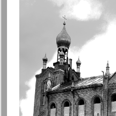
Archiv der auf der Website nicht aktualisierten
7plus7ja
Avangard
Antenne
Argumenty 
Europe
Business Park
Sei Gesund
Wetschernaja
Ewiger Sch
Gazeta
Germania Plus
Dialog