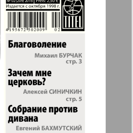
Annonce
 Augsburg
Business
Westnik-info
ier
Wadim
inar
Domaschnij
Restaurant