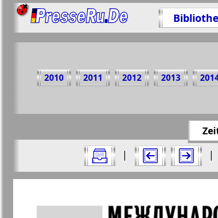
Biblioth
Teilen 
2010
2011
2012
2013
201
https://pre
Zei
Alle Ausgaben Zeitungen "Hristianskaja
|
|
Aktuelle Zeitungen und Zeitschriften
Seiten Zeitung "Hristianskaja ga