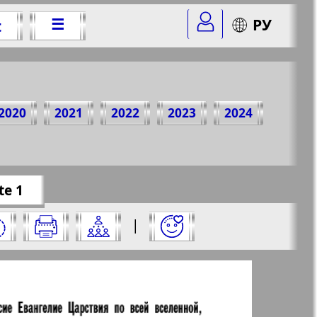
☰
РУ
t
16 Jahr
2020
2021
2022
2023
2024
omer=2&str=1
✖
te 1
r aus und klicken Sie darauf:
|
✖
✖
✖
eite aus und klicken Sie darauf: