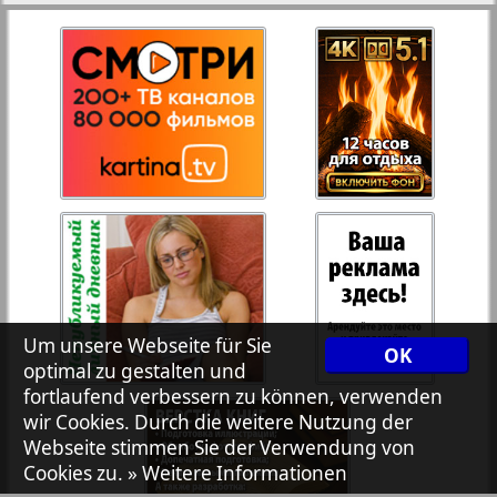
27
28
Rejnskoe vremja
Russkiy Wojazh
29
30
Telegraf NRW
31
32
Hristianskaja gazeta
33
34
Archiv der auf der Website nicht aktualisierten
Zeitungen und Zeitschriften
Um unsere Webseite für Sie
OK
optimal zu gestalten und
7plus7ja
35
36
fortlaufend verbessern zu können, verwenden
wir Cookies. Durch die weitere Nutzung der
Webseite stimmen Sie der Verwendung von
Avangard
Cookies zu.
» Weitere Informationen