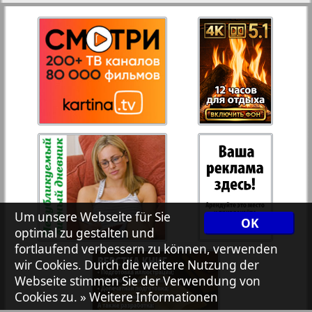
27
28
Rejnskoe vremja
Russkiy Wojazh
29
30
Telegraf NRW
31
32
Hristianskaja gazeta
33
34
Archiv der auf der Website nicht aktualisierten
Zeitungen und Zeitschriften
Um unsere Webseite für Sie
OK
optimal zu gestalten und
7plus7ja
35
36
fortlaufend verbessern zu können, verwenden
wir Cookies. Durch die weitere Nutzung der
Webseite stimmen Sie der Verwendung von
Avangard
Cookies zu.
» Weitere Informationen