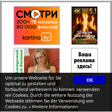
27
28
Rejnskoe vremja
Russkiy Wojazh
29
30
Telegraf NRW
31
32
Hristianskaja gazeta
33
34
Archiv der auf der Website nicht aktualisierten
Zeitungen und Zeitschriften
Um unsere Webseite für Sie
OK
optimal zu gestalten und
7plus7ja
35
36
fortlaufend verbessern zu können, verwenden
wir Cookies. Durch die weitere Nutzung der
Webseite stimmen Sie der Verwendung von
Avangard
Cookies zu.
» Weitere Informationen