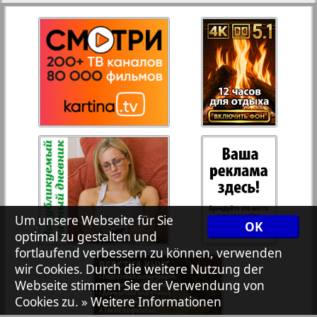
27
28
Rejnskoe vremja
Russkiy Wojazh
29
30
Telegraf NRW
31
32
Hristianskaja gazeta
33
34
Archiv der auf der Website nicht aktualisierten
Zeitungen und Zeitschriften
Um unsere Webseite für Sie
OK
optimal zu gestalten und
7plus7ja
35
36
fortlaufend verbessern zu können, verwenden
wir Cookies. Durch die weitere Nutzung der
Webseite stimmen Sie der Verwendung von
Avangard
Cookies zu.
» Weitere Informationen
37
38