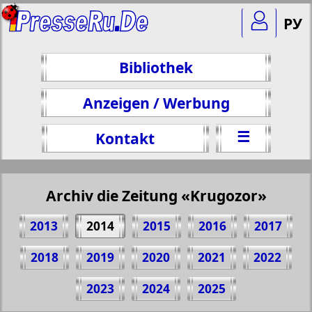
РУ
Bibliothek
Anzeigen / Werbung
☰
Kontakt
Archiv die Zeitung «Krugozor»
2013
2014
2015
2016
2017
2018
2019
2020
2021
2022
Teilen 1 Seite Zeitung "Krugozor", № 2,
2023
2024
2025
2014 Jahr
(Zum Kopieren klicken)