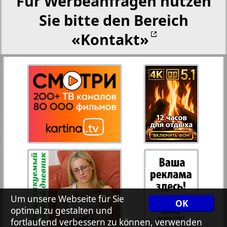
Für Werbeanfragen nutzen
25
26
Sie bitte den Bereich
Aussiedlerbote
«Kontakt»
27
28
Rejnskoe vremja
Russkiy Wojazh
29
30
Telegraf NRW
3
4
31
32
Hristianskaja gazeta
Archiv der auf der Website nicht aktualisierten
Zeitungen und Zeitschriften
Um unsere Webseite für Sie
OK
optimal zu gestalten und
7plus7ja
fortlaufend verbessern zu können, verwenden