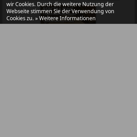
wir Cookies. Durch die weitere Nutzung der
Webseite stimmen Sie der Verwendung von
Avangard
Cookies zu.
» Weitere Informationen
2
1
Aibolit
Akzent
Bibliothek
Pressemitteilungen
Annonce
Anzeigen in Zeitungen / Zeitschriften
Antenne
TV-Werbung
Online-Werbung
YouTube- & Social-Media-Werbung
Argumenty i fakty Europe
Abonnement
Partner
Inhaltsverzeichnis
Kontakt
Augsburg-city