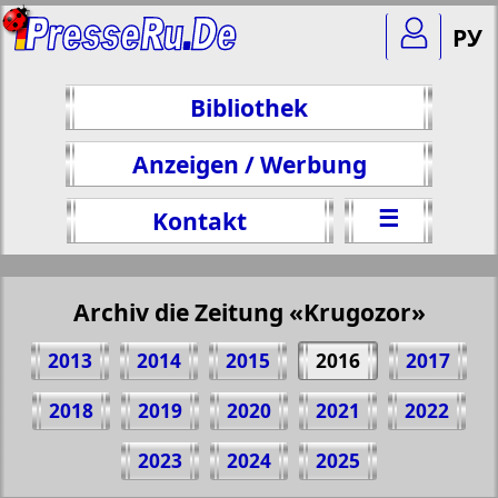
РУ
Bibliothek
Anzeigen / Werbung
☰
Kontakt
Archiv die Zeitung «Krugozor»
2013
2014
2015
2016
2017
2018
2019
2020
2021
2022
Teilen 1 Seite Zeitung "Krugozor", № 7,
2023
2024
2025
2016 Jahr
(Zum Kopieren klicken)