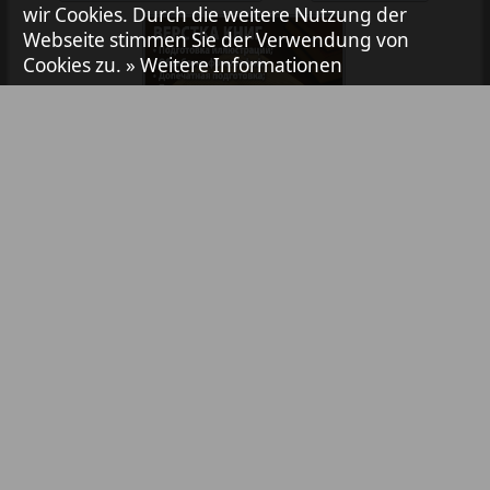
wir Cookies. Durch die weitere Nutzung der
Webseite stimmen Sie der Verwendung von
Avangard
Cookies zu.
» Weitere Informationen
1
2
Aibolit
Akzent
Bibliothek
Pressemitteilungen
Annonce
Anzeigen in Zeitungen / Zeitschriften
Antenne
TV-Werbung
Online-Werbung
YouTube- & Social-Media-Werbung
Argumenty i fakty Europe
Abonnement
Partner
Inhaltsverzeichnis
Kontakt
Augsburg-city