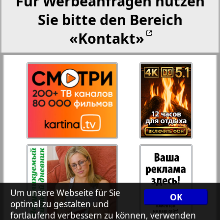
Für Werbeanfragen nutzen
Sie bitte den Bereich
Aussiedlerbote
«Kontakt»
Rejnskoe vremja
Russkiy Wojazh
Telegraf NRW
3
4
Hristianskaja gazeta
Archiv der auf der Website nicht aktualisierten
Zeitungen und Zeitschriften
Um unsere Webseite für Sie
OK
optimal zu gestalten und
7plus7ja
fortlaufend verbessern zu können, verwenden