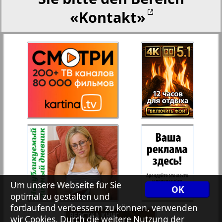
«Kontakt»
Rejnskoe vremja
Russkiy Wojazh
Telegraf NRW
3
4
Hristianskaja gazeta
Archiv der auf der Website nicht aktualisierten
Zeitungen und Zeitschriften
7plus7ja
Um unsere Webseite für Sie
OK
optimal zu gestalten und
fortlaufend verbessern zu können, verwenden
Avangard
wir Cookies. Durch die weitere Nutzung der