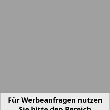
nord.Aktuell
7
8
Neue Zeiten
Otdyh i zdorovje
Panorama-mir
Partner
5
6
Partner-NRW
Für Werbeanfragen nutzen
Aussiedlerbote
Sie bitte den Bereich