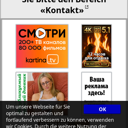
«Kontakt»
Rejnskoe vremja
Russkiy Wojazh
Telegraf NRW
3
4
Hristianskaja gazeta
Archiv der auf der Website nicht aktualisierten
Zeitungen und Zeitschriften
7plus7ja
Um unsere Webseite für Sie
OK
optimal zu gestalten und
fortlaufend verbessern zu können, verwenden
Avangard
wir Cookies. Durch die weitere Nutzung der