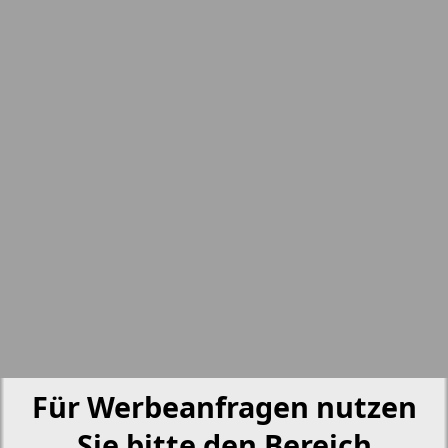
nord.Aktuell
7
8
Neue Zeiten
Otdyh i zdorovje
Panorama-mir
Partner
5
6
Partner-NRW
Für Werbeanfragen nutzen
Aussiedlerbote
Sie bitte den Bereich