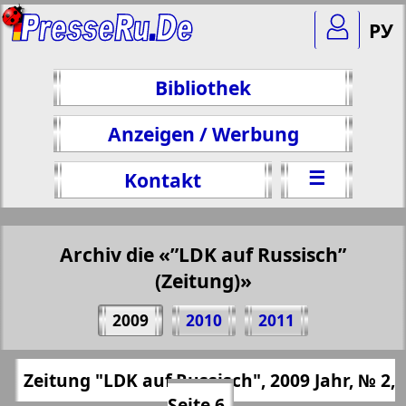
РУ
Bibliothek
Anzeigen / Werbung
☰
Kontakt
Archiv die «”LDK auf Russisch”
(Zeitung)»
Teilen 6 Seite Zeitung "LDK auf Russisch",
2009
2010
2011
№ 2, 2009 Jahr
(Zum Kopieren klicken)
✖
Zeitung "LDK auf Russisch", 2009 Jahr, № 2,
Alle Ausgaben "”LDK auf Russisch”
https://presseru.eu/?pub=ldk-po-russki&go
Seite 6