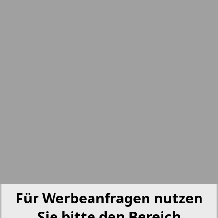
nord.Aktuell
7
8
Neue Zeiten
Otdyh i zdorovje
Panorama-mir
Partner
5
6
Partner-NRW
Für Werbeanfragen nutzen
Aussiedlerbote
Sie bitte den Bereich