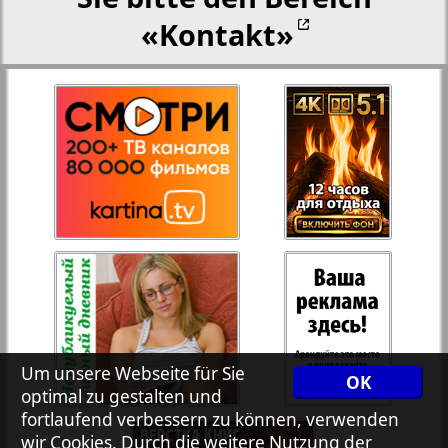
«Kontakt»
Rejnskoe vremja
Russkiy Wojazh
Telegraf NRW
3
4
Hristianskaja gazeta
Archiv der auf der Website nicht aktualisierten
Zeitungen und Zeitschriften
7plus7ja
Um unsere Webseite für Sie
OK
optimal zu gestalten und
fortlaufend verbessern zu können, verwenden
Avangard
wir Cookies. Durch die weitere Nutzung der