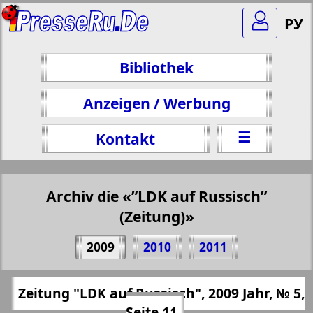
РУ
Bibliothek
Anzeigen / Werbung
☰
Kontakt
Archiv die «”LDK auf Russisch”
(Zeitung)»
Teilen 11 Seite Zeitung "LDK auf
2009
2010
2011
Russisch", № 5, 2009 Jahr
(Zum Kopieren klicken)
✖
Zeitung "LDK auf Russisch", 2009 Jahr, № 5,
Alle Ausgaben "”LDK auf Russisch”
https://presseru.eu/?pub=ldk-po-russki&go
Seite 11