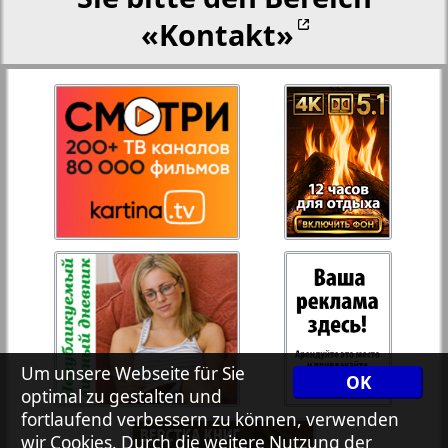
«Kontakt»
Rejnskoe vremja
Russkiy Wojazh
Telegraf NRW
2
1
Hristianskaja gazeta
Archiv der auf der Website nicht aktualisierten
Zeitungen und Zeitschriften
7plus7ja
Um unsere Webseite für Sie
OK
optimal zu gestalten und
fortlaufend verbessern zu können, verwenden
Avangard
wir Cookies. Durch die weitere Nutzung der