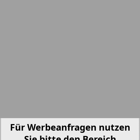
nord.Aktuell
5
6
Neue Zeiten
Otdyh i zdorovje
Panorama-mir
Partner
3
4
Partner-NRW
Für Werbeanfragen nutzen
Aussiedlerbote
Sie bitte den Bereich