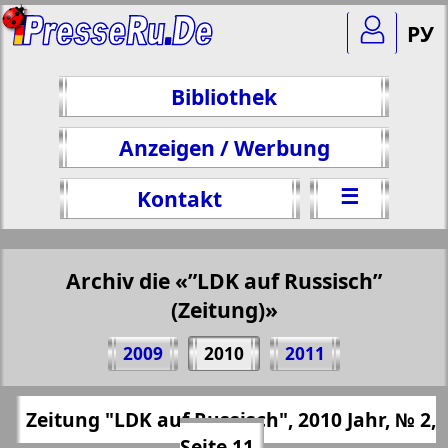
РУ
Bibliothek
Anzeigen / Werbung
☰
Kontakt
Archiv die «”LDK auf Russisch”
(Zeitung)»
Teilen 11 Seite Zeitung "LDK auf
2009
2010
2011
Russisch", № 2, 2010 Jahr
(Zum Kopieren klicken)
✖
Zeitung "LDK auf Russisch", 2010 Jahr, № 2,
Alle Ausgaben "”LDK auf Russisch”
https://presseru.eu/?pub=ldk-po-russki&go
Seite 11