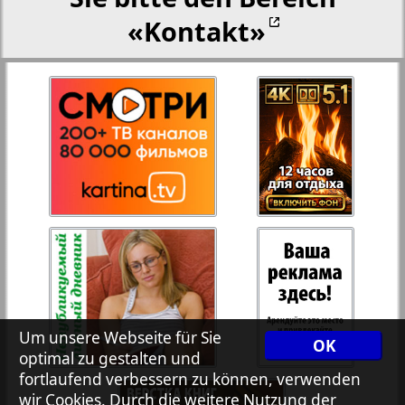
«Kontakt»
Rejnskoe vremja
Russkiy Wojazh
Telegraf NRW
1
2
Hristianskaja gazeta
Archiv der auf der Website nicht aktualisierten
Zeitungen und Zeitschriften
7plus7ja
Um unsere Webseite für Sie
OK
optimal zu gestalten und
fortlaufend verbessern zu können, verwenden
Avangard
wir Cookies. Durch die weitere Nutzung der