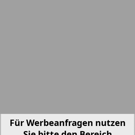
nord.Aktuell
5
6
Neue Zeiten
Otdyh i zdorovje
Panorama-mir
Partner
3
4
Partner-NRW
Für Werbeanfragen nutzen
Aussiedlerbote
Sie bitte den Bereich