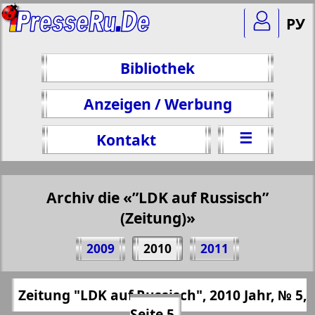
РУ
Bibliothek
Anzeigen / Werbung
☰
Kontakt
Archiv die «”LDK auf Russisch”
(Zeitung)»
Teilen 5 Seite Zeitung "LDK auf Russisch",
2009
2010
2011
№ 5, 2010 Jahr
(Zum Kopieren klicken)
✖
Zeitung "LDK auf Russisch", 2010 Jahr, № 5,
Alle Ausgaben "”LDK auf Russisch”
https://presseru.eu/?pub=ldk-po-russki&go
Seite 5