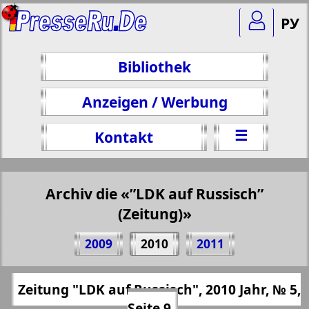
РУ
Bibliothek
Anzeigen / Werbung
☰
Kontakt
Archiv die «”LDK auf Russisch”
(Zeitung)»
Teilen 9 Seite Zeitung "LDK auf Russisch",
2009
2010
2011
№ 5, 2010 Jahr
(Zum Kopieren klicken)
✖
Zeitung "LDK auf Russisch", 2010 Jahr, № 5,
Alle Ausgaben "”LDK auf Russisch”
https://presseru.eu/?pub=ldk-po-russki&go
Seite 9