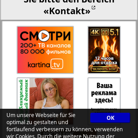
«Kontakt»
Rejnskoe vremja
Russkiy Wojazh
Telegraf NRW
1
2
Hristianskaja gazeta
Archiv der auf der Website nicht aktualisierten
Zeitungen und Zeitschriften
7plus7ja
Um unsere Webseite für Sie
OK
optimal zu gestalten und
fortlaufend verbessern zu können, verwenden
Avangard
wir Cookies. Durch die weitere Nutzung der