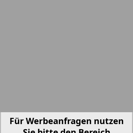
nord.Aktuell
5
6
Neue Zeiten
Otdyh i zdorovje
Panorama-mir
Partner
3
4
Partner-NRW
Für Werbeanfragen nutzen
Aussiedlerbote
Sie bitte den Bereich