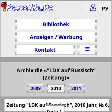
РУ
Bibliothek
Anzeigen / Werbung
☰
Kontakt
Archiv die «”LDK auf Russisch”
(Zeitung)»
Teilen 1 Seite Zeitung "LDK auf Russisch",
2009
2010
2011
№ 6, 2010 Jahr
(Zum Kopieren klicken)
✖
Zeitung "LDK auf Russisch", 2010 Jahr, № 6,
Alle Ausgaben "”LDK auf Russisch”
https://presseru.eu/?pub=ldk-po-russki&go
Seite 1