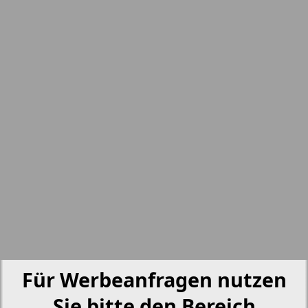
nord.Aktuell
6
5
Neue Zeiten
Otdyh i zdorovje
Panorama-mir
Partner
3
4
Partner-NRW
Für Werbeanfragen nutzen
Aussiedlerbote
Sie bitte den Bereich