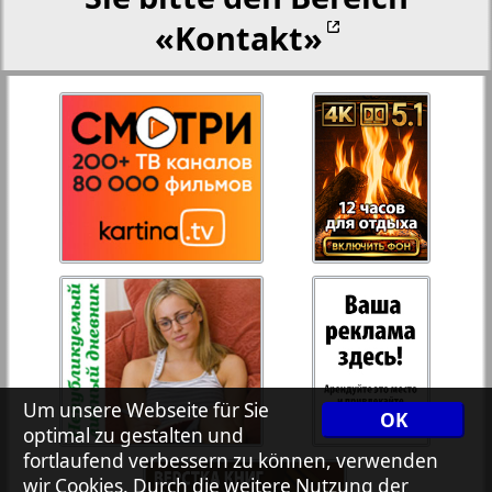
«Kontakt»
Rejnskoe vremja
Russkiy Wojazh
Telegraf NRW
1
2
Hristianskaja gazeta
Archiv der auf der Website nicht aktualisierten
Zeitungen und Zeitschriften
7plus7ja
Um unsere Webseite für Sie
OK
optimal zu gestalten und
fortlaufend verbessern zu können, verwenden
Avangard
wir Cookies. Durch die weitere Nutzung der