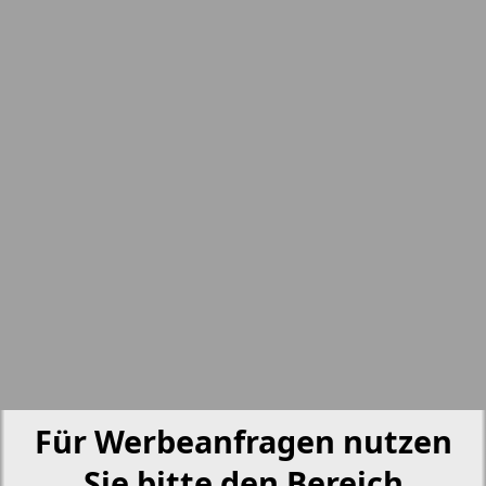
nord.Aktuell
Neue Zeiten
Otdyh i zdorovje
Panorama-mir
Partner
Partner-NRW
Für Werbeanfragen nutzen
Aussiedlerbote
Sie bitte den Bereich