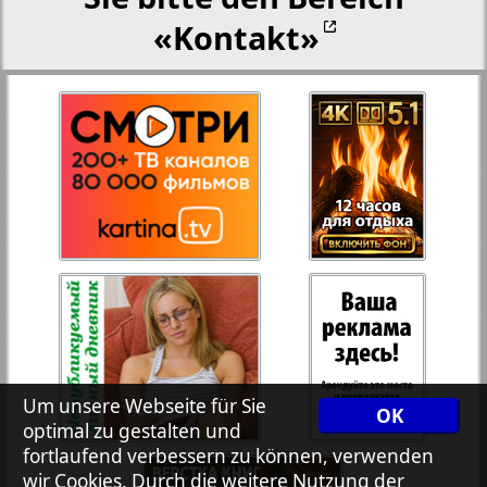
«Kontakt»
Rejnskoe vremja
Russkiy Wojazh
Telegraf NRW
Hristianskaja gazeta
Archiv der auf der Website nicht aktualisierten
Zeitungen und Zeitschriften
7plus7ja
Um unsere Webseite für Sie
OK
optimal zu gestalten und
fortlaufend verbessern zu können, verwenden
Avangard
wir Cookies. Durch die weitere Nutzung der