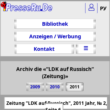
РУ
Bibliothek
Anzeigen / Werbung
☰
Kontakt
Archiv die «”LDK auf Russisch”
(Zeitung)»
Teilen 6 Seite Zeitung "LDK auf Russisch",
2009
2010
2011
№ 2, 2011 Jahr
(Zum Kopieren klicken)
✖
Zeitung "LDK auf Russisch", 2011 Jahr, № 2,
Alle Ausgaben "”LDK auf Russisch”
https://presseru.eu/?pub=ldk-po-russki&go
Seite 6