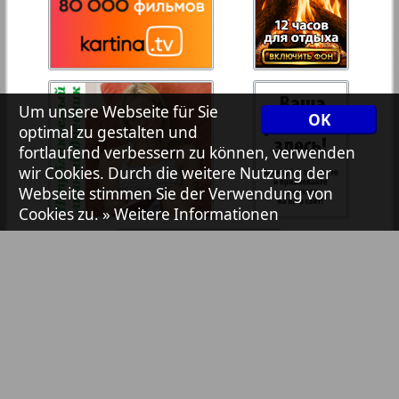
Zeitungen und Zeitschriften
7plus7ja
Avangard
Um unsere Webseite für Sie
OK
optimal zu gestalten und
fortlaufend verbessern zu können, verwenden
Aibolit
wir Cookies. Durch die weitere Nutzung der
Webseite stimmen Sie der Verwendung von
Cookies zu.
» Weitere Informationen
41
42
Akzent
Annonce
Antenne
Argumenty i fakty Europe