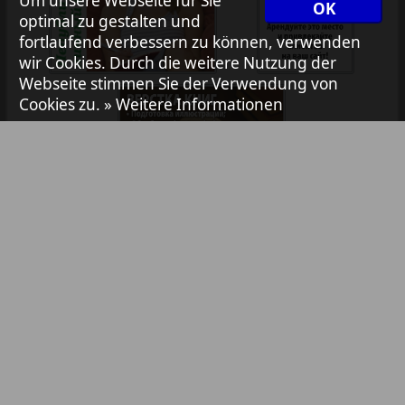
Um unsere Webseite für Sie
OK
optimal zu gestalten und
fortlaufend verbessern zu können, verwenden
Avangard
wir Cookies. Durch die weitere Nutzung der
Webseite stimmen Sie der Verwendung von
Aibolit
Cookies zu.
» Weitere Informationen
Akzent
Annonce
Antenne
Bibliothek
Pressemitteilungen
Anzeigen in Zeitungen / Zeitschriften
Argumenty i fakty Europe
TV-Werbung
Online-Werbung
YouTube- & Social-Media-Werbung
Augsburg-city