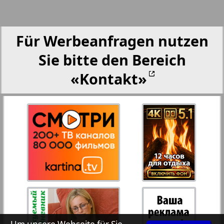
25
26
Aussiedlerbote
Für Werbeanfragen nutzen
27
28
Rejnskoe vremja
Sie bitte den Bereich
«Kontakt»
Russkiy Wojazh
29
30
Telegraf NRW
31
32
Hristianskaja gazeta
Archiv der auf der Website nicht aktualisierten
Zeitungen und Zeitschriften
7plus7ja