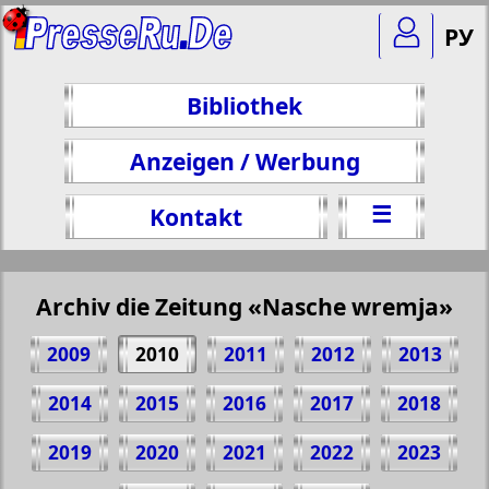
РУ
Bibliothek
Anzeigen / Werbung
☰
Kontakt
Archiv die Zeitung «Nasche wremja»
2009
2010
2011
2012
2013
2014
2015
2016
2017
2018
2019
2020
2021
2022
2023
Teilen 29 Seite Zeitung "Nasche wremja",