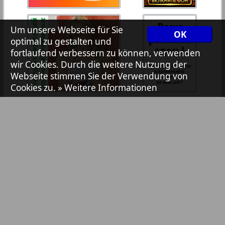
7plus7ja
Um unsere Webseite für Sie
OK
optimal zu gestalten und
Avangard
fortlaufend verbessern zu können, verwenden
wir Cookies. Durch die weitere Nutzung der
1
2
Webseite stimmen Sie der Verwendung von
Aibolit
Cookies zu.
» Weitere Informationen
Akzent
Annonce
Antenne
Bibliothek
Pressemitteilungen
Argumenty i fakty Europe