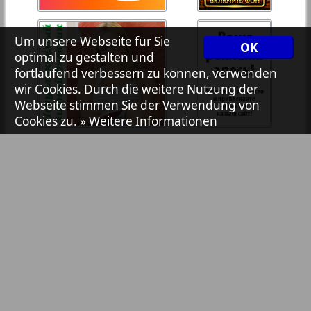
7plus7ja
Um unsere Webseite für Sie
OK
optimal zu gestalten und
Avangard
fortlaufend verbessern zu können, verwenden
wir Cookies. Durch die weitere Nutzung der
1
2
Webseite stimmen Sie der Verwendung von
Aibolit
Cookies zu.
» Weitere Informationen
Akzent
Annonce
Antenne
Bibliothek
Pressemitteilungen
Argumenty i fakty Europe