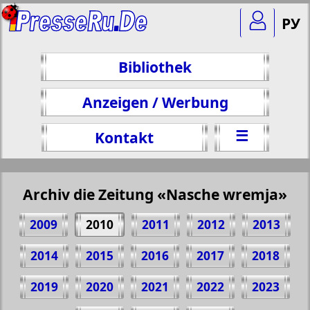
РУ
Bibliothek
Anzeigen / Werbung
☰
Kontakt
Archiv die Zeitung «Nasche wremja»
2009
2010
2011
2012
2013
2014
2015
2016
2017
2018
2019
2020
2021
2022
2023
Teilen 7 Seite Zeitung "Nasche wremja", №