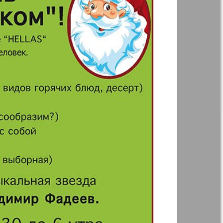
Woman`s life
ja Firma
Nachrichten BW
ha
Kenguru
r
Krugozor plus!
Frankfurt
М-City