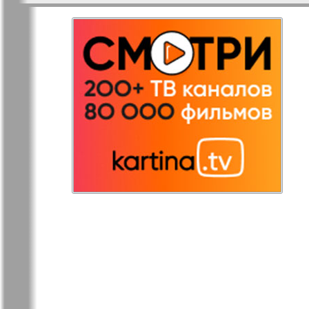
Redakzija
Rheinskaja
Germanija
Russkaja Gazeta
Russkaja M
Svetlana v
Unser Hau
Germanii
Tovary i uslugi
Tolstjak
TVrus
Bei uns in