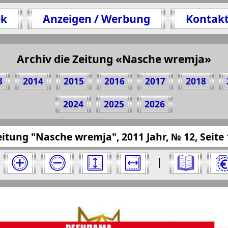
ek
Anzeigen / Werbung
Kontak
Archiv die Zeitung «Nasche wremja»
n 16 Seite Zeitung "Nasche wremja", № 12, 2011
(Zum Kopieren klicken)
3
2014
2015
2016
2017
2018
2024
2025
2026
resseru.eu/?pub=nasche-wremja&god=2011&nome
eitung "Nasche wremja", 2011 Jahr, № 12, Seite 
a" für 2011 Jahr. Wählen Sie eine Nummer aus
|
". Ausgabe: 12, 2011 Jahr. Wählen Sie eine Sei