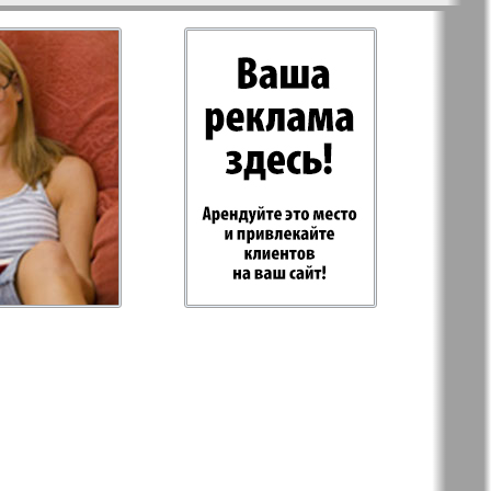
-Родина
Rubezh
Plus
RusHaus
d Tat
Svet/Lana
E
TV-Boulevard
Hottabych