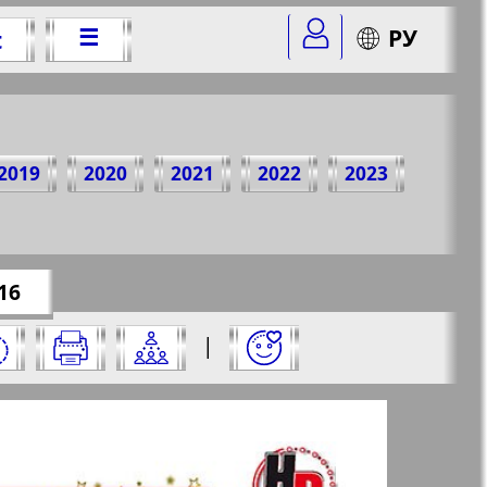
☰
РУ
t
 Jahr
2019
2020
2021
2022
2023
r=12&str=16
✖
16
 und klicken Sie darauf:
|
✖
✖
✖
te aus und klicken Sie darauf: