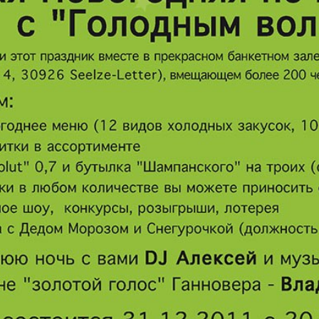
Europa Ekspress
Jasmin
che
Sdorowje
Idealna
ungen
Karriere
Katjusc
Krot in
Krugozo
Deutschland
tuell
LDK auf Russisch
Life in 