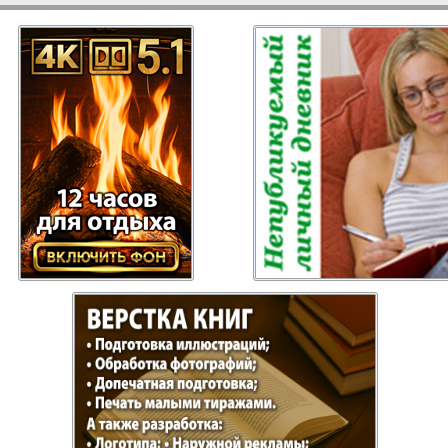
 Gazeta
Recepty zdorovja
Heimat
ysl
Russkiy Baden-
Angeln 
Württemberg
s
Semejnaja gazeta
Wort un
Handels Zentrum
Punkt D
 Bayern
Bei uns in
Flirt
Hamburg