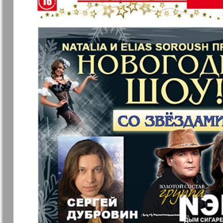
❬
Apelsin
Baden-
1
Württembe
7
7
MK-Germany
MK-Deutsc
Landsleute
13
Novije Semljaki
nord.Aktue
Partner
Partner-N
19
Telegraf 
25
1