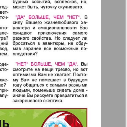
35
36
Annonce
40
 Augsburg
Business
Westnik-info
ier
Wadim
inar
Domaschnij
Restaurant