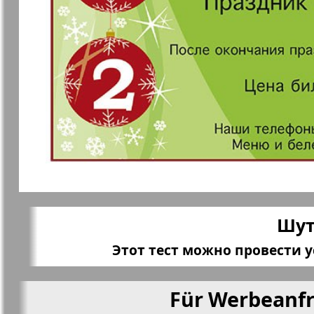
Mila
Mir otdyha 
zdorovja
Nascha marka
Unser Reis
Objective EU
Ostrov Tam
Parus
Aussiedler
Шут
Этот тест можно провести 
Rajonka-Süd-West
Rajonka-No
Bremen
Für Werbeanfr