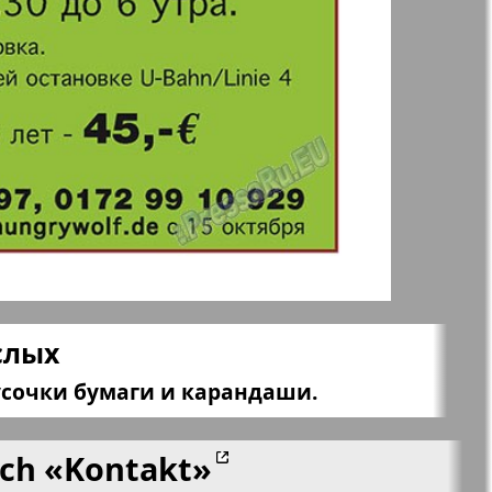
 Frankfurt
Unsere Welt
n
lle
Nord
j-Kupi-
Partner-Sever
men
Rajonka-Nord-Ost-
Bremen--NRW
слых
усочки бумаги и карандаши.
Redakzija Berlin
ich
«Kontakt»