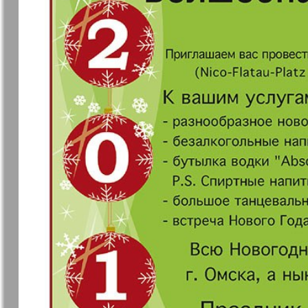
Jüdische Zeitung
Evrejskaja
Panorama
Zakon i ludi
Ausländis
Aufzeichn
Izum
iDEAL
Clan
KP Europe
Kulinar TV
Kurorte ak