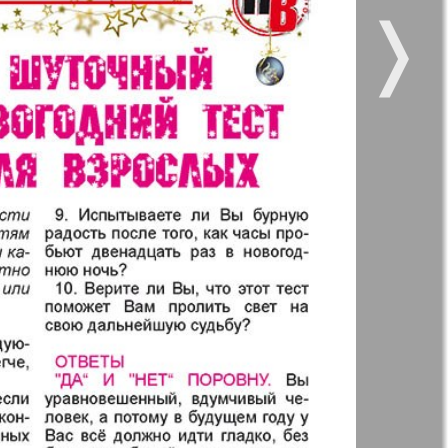
❭
 vsje
Gorod 511
5
6
12
11
11
12
kt Zeitung
Nasche wremja
17
18
zdorovje
Panorama-mir
e vremja
Russkiy Wojazh
23
24
nskaja
29
30
5
6