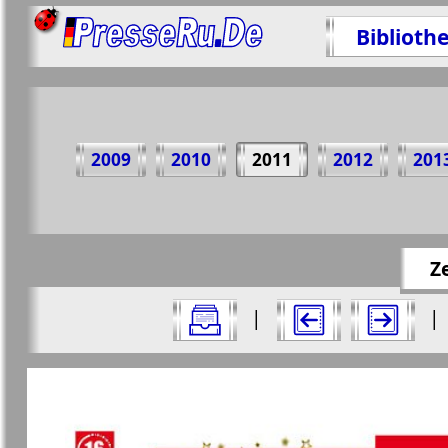
Biblioth
Teile
2009
2010
2011
2012
201
https://p
Z
Alle Ausgaben Zeitungen "Nasche wremj
|
|
Aktuelle Zeitungen und Zeitschriften
Seiten Zeitung "Nasche wremja