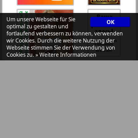
7plus7ja
35
36
Um unsere Webseite für Sie
OK
optimal zu gestalten und
Avangard
fortlaufend verbessern zu können, verwenden
37
38
wir Cookies. Durch die weitere Nutzung der
1
2
Webseite stimmen Sie der Verwendung von
Aibolit
Cookies zu.
» Weitere Informationen
39
40
Akzent
Annonce
Antenne
Bibliothek
Pressemitteilungen
Argumenty i fakty Europe