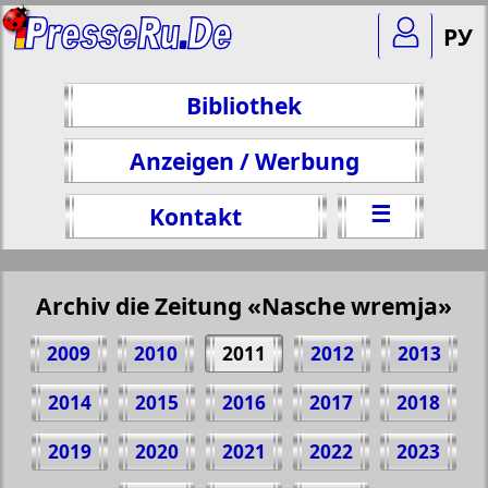
РУ
Bibliothek
Anzeigen / Werbung
☰
Kontakt
Archiv die Zeitung «Nasche wremja»
2009
2010
2011
2012
2013
2014
2015
2016
2017
2018
2019
2020
2021
2022
2023
Teilen 35 Seite Zeitung "Nasche wremja",