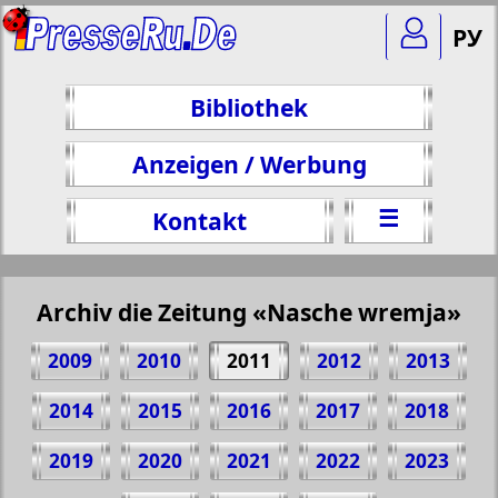
РУ
Bibliothek
Anzeigen / Werbung
☰
Kontakt
Archiv die Zeitung «Nasche wremja»
2009
2010
2011
2012
2013
2014
2015
2016
2017
2018
2019
2020
2021
2022
2023
Teilen 24 Seite Zeitung "Nasche wremja",