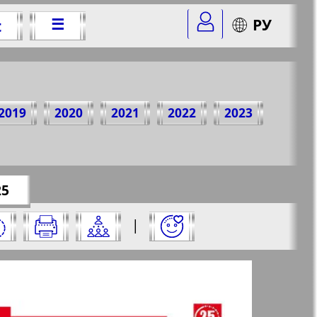
☰
РУ
t
Jahr
2019
2020
2021
2022
2023
r=6&str=25
✖
25
 und klicken Sie darauf:
|
✖
✖
✖
e aus und klicken Sie darauf: