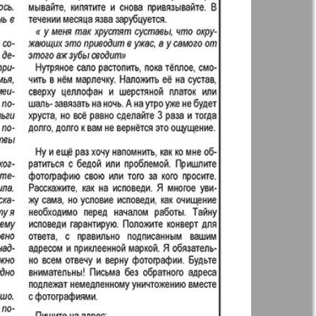
Woman`s life
ja Firma
Nachrichten BW
ha
Kenguru
r
Krugozor plus!
Frankfurt
М-City