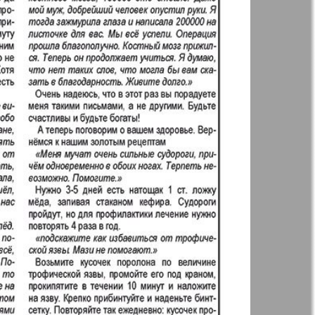
Annonce
 Augsburg
Business
Westnik-info
ier
Wadim
inar
Domaschnij
Restaurant