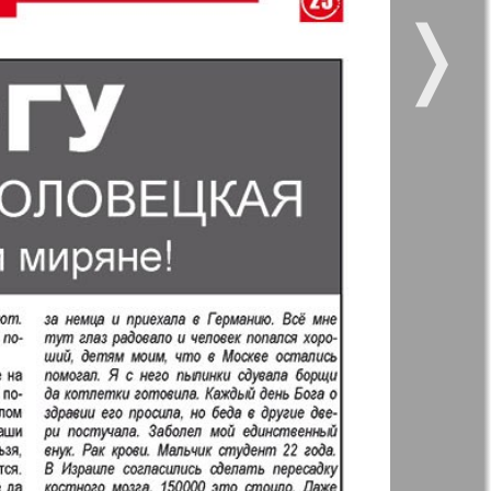
❭
 vsje
Gorod 511
5
6
11
12
11
12
kt Zeitung
Nasche wremja
17
18
zdorovje
Panorama-mir
e vremja
Russkiy Wojazh
23
24
nskaja
29
30
6
5