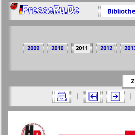
Biblioth
Teil
2009
2010
2011
2012
201
https://p
Z
Alle Ausgaben Zeitungen "Nasche wremj
|
|
Aktuelle Zeitungen und Zeitschriften
Seiten Zeitung "Nasche wremj