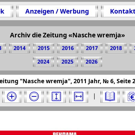
ek
Anzeigen / Werbung
Kontak
Archiv die Zeitung «Nasche wremja»
en 25 Seite Zeitung "Nasche wremja", № 6, 2011 
(Zum Kopieren klicken)
3
2014
2015
2016
2017
2018
2024
2025
2026
resseru.eu/?pub=nasche-wremja&god=2011&nome
eitung "Nasche wremja", 2011 Jahr, № 6, Seite 
a" für 2011 Jahr. Wählen Sie eine Nummer aus
|
a". Ausgabe: 6, 2011 Jahr. Wählen Sie eine Seit