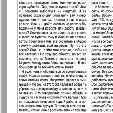
Jüdische Zeitung
Evrejskaja
Panorama
Zakon i ludi
Ausländis
Aufzeichn
Izum
iDEAL
Clan
KP Europe
Kulinar TV
Kurorte ak