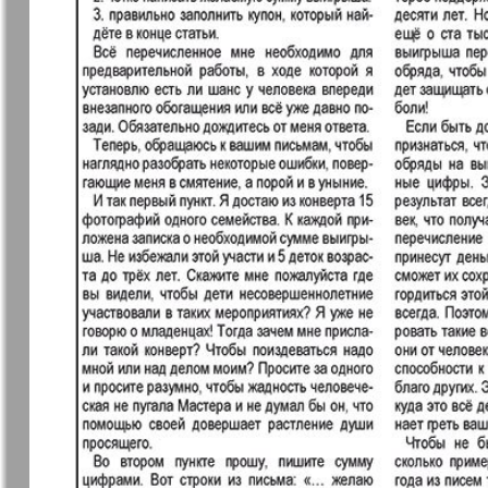
Archiv der auf der Website nicht aktualisierten
7plus7ja
Avangard
Antenne
Argumenty 
Europe
Business Park
Sei Gesund
Wetschernaja
Ewiger Sch
Gazeta
Germania Plus
Dialog