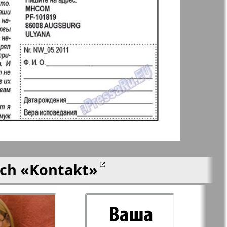
 Frankfurt
Unsere Welt
n
lle
Nord
j-Kupi-
Partner-Sever
men
Rajonka-Nord-Ost-
Bremen--NRW
ich
«Kontakt»
Redakzija Berlin