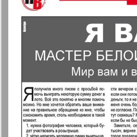
❬
Apelsin
Baden-
1
Württembe
7
7
MK-Germany
MK-Deutsc
Landsleute
13
Novije Semljaki
nord.Aktue
Partner
Partner-N
19
Telegraf 
25
1