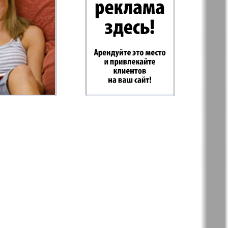
-Родина
Rubezh
Plus
RusHaus
d Tat
Svet/Lana
E
TV-Boulevard
Hottabych