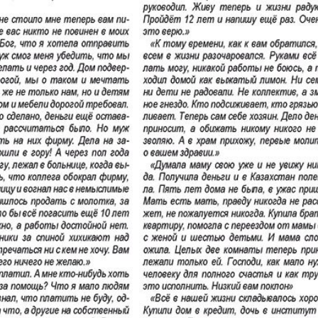
Europa Ekspress
Jasmin
che
Sdorowje
Idealna
ungen
Karriere
Katjusc
Krot in
Krugozo
Deutschland
tuell
LDK auf Russisch
Life in 