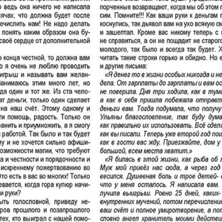
31
32
 Zeitungen und Zeitschriften
Aibolit
Akzent
i fakty
Augsburg-city
Afischa
Vascha Gaseta
Westi
atz
Wostotschnaja
Ost-Kur
Germanija
Haus und Familie
Hauskul