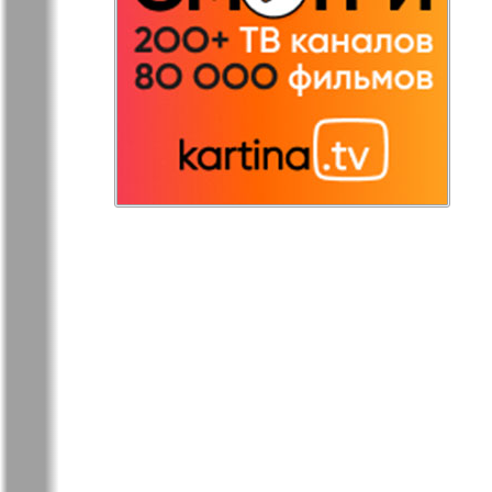
Redakzija
Rheinskaja
Germanija
Russkaja Gazeta
Russkaja M
Svetlana v
Unser Hau
Germanii
Tovary i uslugi
Tolstjak
TVrus
Bei uns in