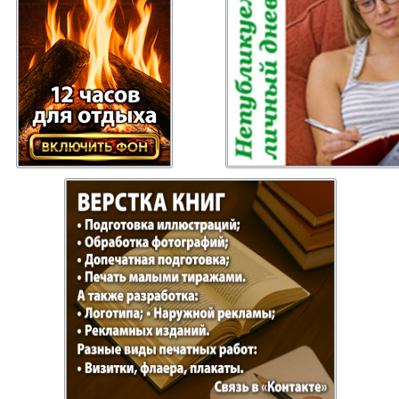
 Gazeta
Recepty zdorovja
Heimat
ysl
Russkiy Baden-
Angeln 
Württemberg
s
Semejnaja gazeta
Wort un
Handels Zentrum
Punkt D
 Bayern
Bei uns in
Flirt
Hamburg