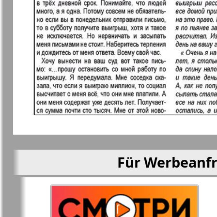
Mila
Mir otdyha 
zdorovja
Nascha marka
Unser Reis
Objective EU
Ostrov Tam
Parus
Aussiedler
Für Werbeanfr
Rajonka-Süd-West
Rajonka-No
Bremen