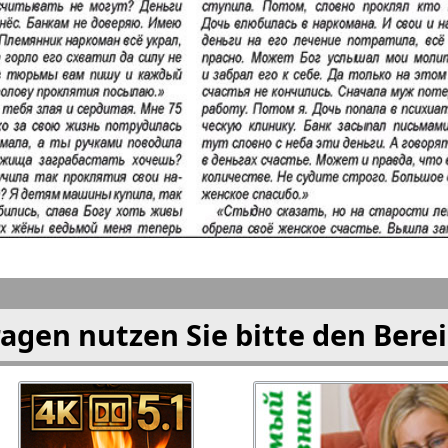
i
München-city
My City
am Mai
eburo
Neskuchnaja
Neue We
 i Tut
Ost-West
Otdycha
Panorama
Prodaj
Freundin
PRO Wo
Europe
agen nutzen Sie bitte den Bere
rd-Ost-
Rajonka-West
Region