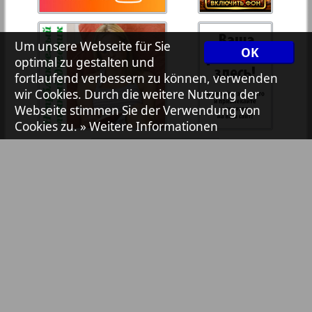
7plus7ja
Um unsere Webseite für Sie
OK
optimal zu gestalten und
Avangard
fortlaufend verbessern zu können, verwenden
wir Cookies. Durch die weitere Nutzung der
1
2
Webseite stimmen Sie der Verwendung von
Aibolit
Cookies zu.
» Weitere Informationen
Akzent
Annonce
Antenne
Argumenty i fakty Europe
Bibliothek
Pressemitteilungen