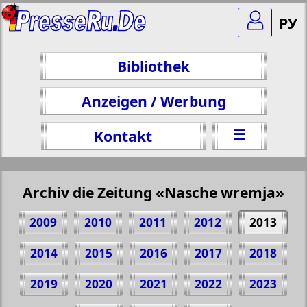
РУ
Bibliothek
Anzeigen / Werbung
☰
Kontakt
Archiv die Zeitung «Nasche wremja»
2009
2010
2011
2012
2013
2014
2015
2016
2017
2018
2019
2020
2021
2022
2023
Teilen 8 Seite Zeitung "Nasche wremja", №