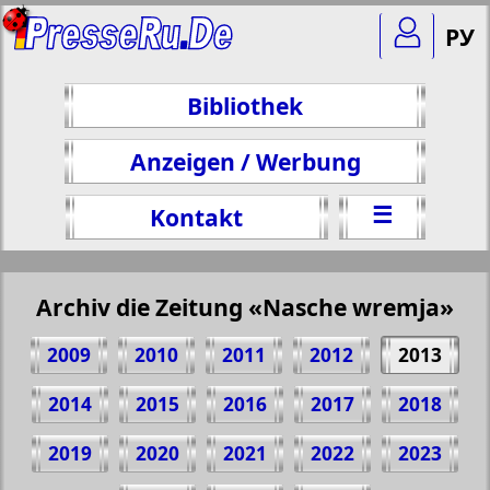
РУ
Bibliothek
Anzeigen / Werbung
☰
Kontakt
Archiv die Zeitung «Nasche wremja»
2009
2010
2011
2012
2013
2014
2015
2016
2017
2018
2019
2020
2021
2022
2023
Teilen 4 Seite Zeitung "Nasche wremja", №