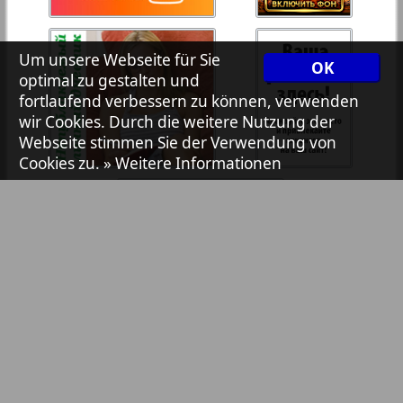
7plus7ja
Um unsere Webseite für Sie
OK
optimal zu gestalten und
Avangard
fortlaufend verbessern zu können, verwenden
wir Cookies. Durch die weitere Nutzung der
1
2
Webseite stimmen Sie der Verwendung von
Aibolit
Cookies zu.
» Weitere Informationen
Akzent
Annonce
Antenne
Argumenty i fakty Europe
Bibliothek
Pressemitteilungen