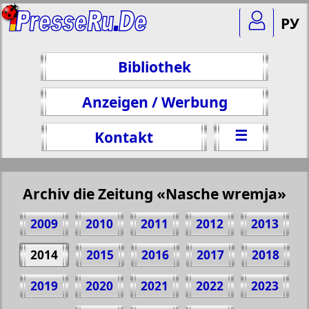
РУ
Bibliothek
Anzeigen / Werbung
☰
Kontakt
Archiv die Zeitung «Nasche wremja»
2009
2010
2011
2012
2013
2014
2015
2016
2017
2018
2019
2020
2021
2022
2023
Teilen 14 Seite Zeitung "Nasche wremja",