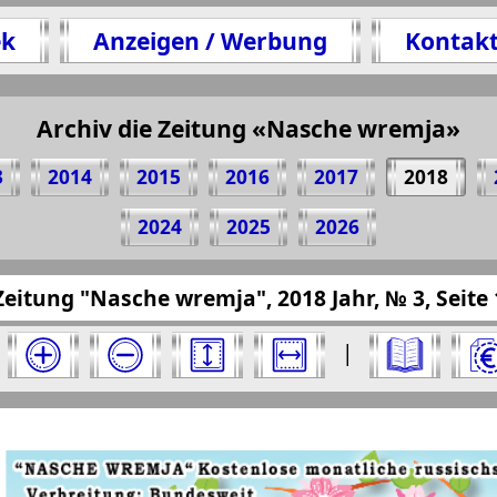
ek
Anzeigen / Werbung
Kontak
Archiv die Zeitung «Nasche wremja»
en 1 Seite Zeitung "Nasche wremja", № 3, 2018 
(Zum Kopieren klicken)
3
2014
2015
2016
2017
2018
2024
2025
2026
presseru.eu/?pub=nasche-wremja&god=2018&nom
Zeitung "Nasche wremja", 2018 Jahr, № 3, Seite 
a" für 2018 Jahr. Wählen Sie eine Nummer aus
|
a". Ausgabe: 3, 2018 Jahr. Wählen Sie eine Seit