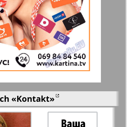
 Frankfurt
Unsere Welt
n
lle
Nord
j-Kupi-
Partner-Sever
men
Rajonka-Nord-Ost-
Bremen--NRW
ich
«Kontakt»
Redakzija Berlin