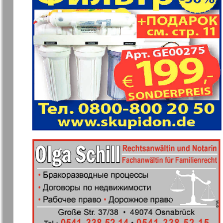
❬
Apelsin
Baden-
1
Württembe
7
7
MK-Germany
MK-Deutsc
Landsleute
13
Novije Semljaki
nord.Aktue
Partner
Partner-N
19
Telegraf 
1