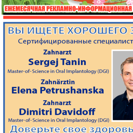
 Zeitungen und Zeitschriften
Aibolit
Akzent
i fakty
Augsburg-city
Afischa
Vascha Gaseta
Westi
atz
Wostotschnaja
Ost-Kur
Germanija
Haus und Familie
Hauskul