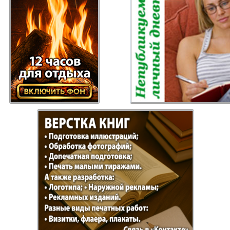
 Gazeta
Recepty zdorovja
Heimat
ysl
Russkiy Baden-
Angeln 
Württemberg
s
Semejnaja gazeta
Wort un
Handels Zentrum
Punkt D
 Bayern
Bei uns in
Flirt
Hamburg