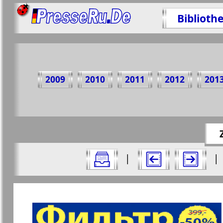
Biblioth
Teil
2009
2010
2011
2012
201
https://
Alle Ausgaben Zeitungen "Nasche wremj
|
|
Aktuelle Zeitungen und Zeitschriften
Seiten Zeitung "Nasche wremj