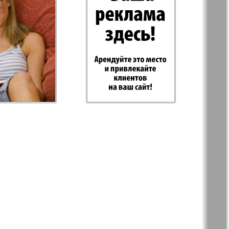
-Родина
Rubezh
Plus
RusHaus
d Tat
Svet/Lana
E
TV-Boulevard
Hottabych