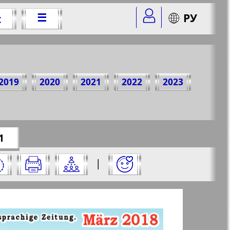
☰
РУ
t
Jahr
2019
2020
2021
2022
2023
er=3&str=1
✖
1
 und klicken Sie darauf:
|
✖
✖
✖
e aus und klicken Sie darauf: