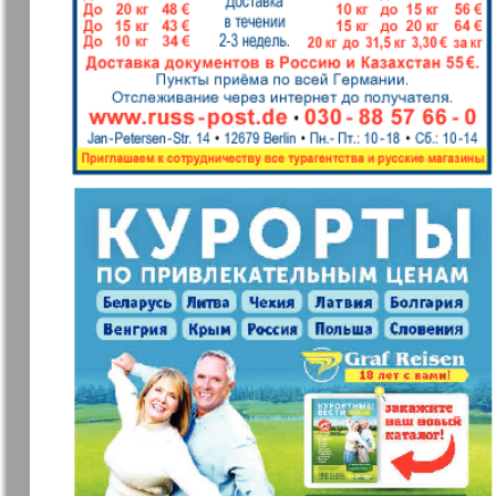
Jüdische Zeitung
Evrejskaja
Panorama
Zakon i ludi
Ausländis
Aufzeichn
Izum
iDEAL
Clan
KP Europe
Kulinar TV
Kurorte ak