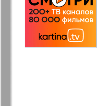
Redakzija
Rheinskaja
Germanija
Russkaja Gazeta
Russkaja M
Svetlana v
Unser Hau
Germanii
Tovary i uslugi
Tolstjak
TVrus
Bei uns in