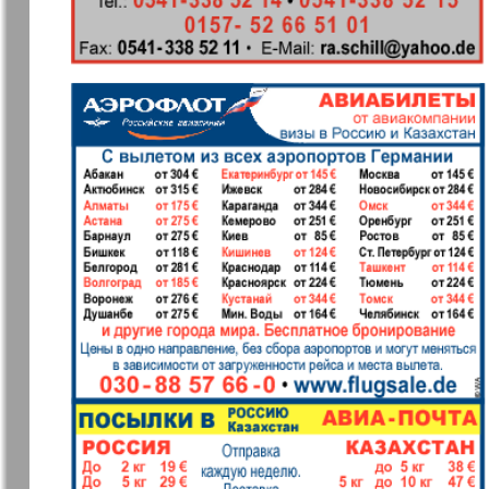
Archiv der auf der Website nicht aktualisierten
7plus7ja
Avangard
Antenne
Argumenty 
Europe
Business Park
Sei Gesund
Wetschernaja
Ewiger Sch
Gazeta
Germania Plus
Dialog