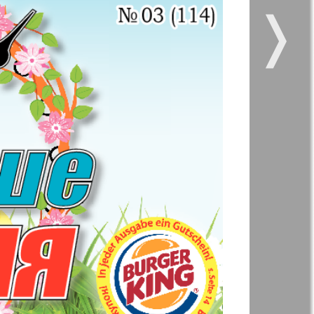
❭
 vsje
Gorod 511
5
6
11
12
11
12
kt Zeitung
Nasche wremja
17
18
zdorovje
Panorama-mir
e vremja
Russkiy Wojazh
23
24
nskaja
5
6