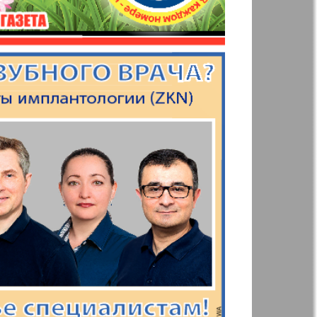
Annonce
 Augsburg
Business
Westnik-info
ier
Wadim
inar
Domaschnij
Restaurant