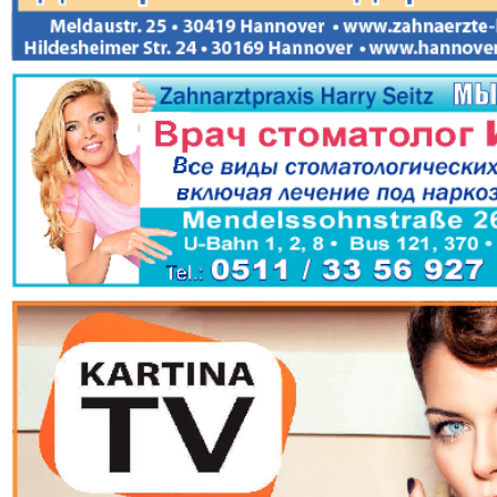
Europa Ekspress
Jasmin
che
Sdorowje
Idealna
ungen
Karriere
Katjusc
Krot in
Krugozo
Deutschland
tuell
LDK auf Russisch
Life in 