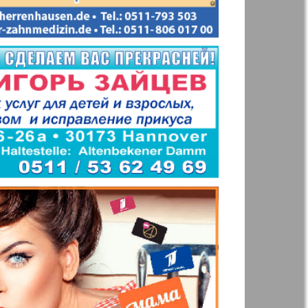
Woman`s life
ja Firma
Nachrichten BW
ha
Kenguru
r
Krugozor plus!
Frankfurt
М-City