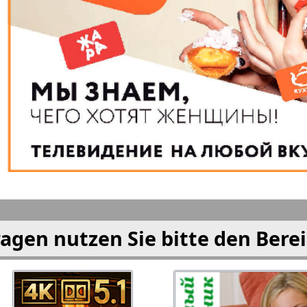
i
München-city
My City
am Mai
eburo
Neskuchnaja
Neue We
 i Tut
Ost-West
Otdycha
Panorama
Prodaj
Freundin
PRO Wo
Europe
agen nutzen Sie bitte den Bere
rd-Ost-
Rajonka-West
Region