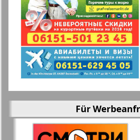
Mila
Mir otdyha 
zdorovja
Nascha marka
Unser Reis
Objective EU
Ostrov Tam
Parus
Aussiedler
Für Werbeanfr
Rajonka-Süd-West
Rajonka-No
Bremen