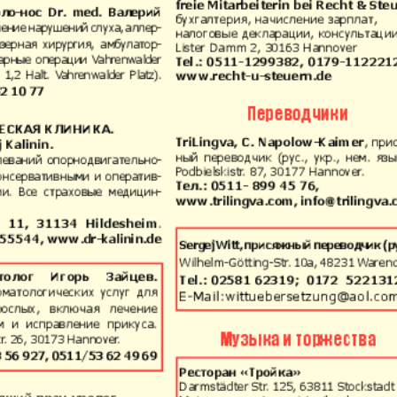
Europa Ekspress
Jasmin
che
Sdorowje
Idealna
ungen
Karriere
Katjusc
Krot in
Krugozo
Deutschland
tuell
LDK auf Russisch
Life in 