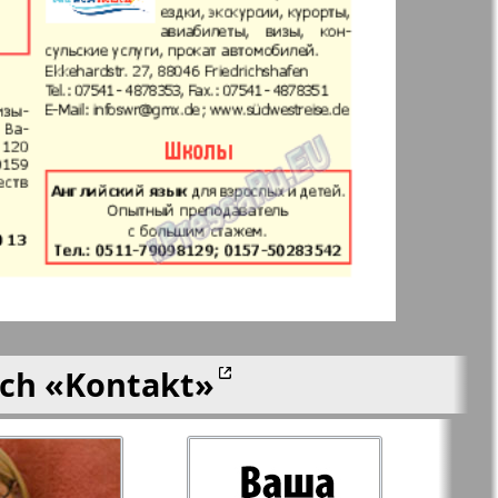
 Frankfurt
Unsere Welt
n
lle
Nord
j-Kupi-
Partner-Sever
men
Rajonka-Nord-Ost-
Bremen--NRW
ich
«Kontakt»
Redakzija Berlin