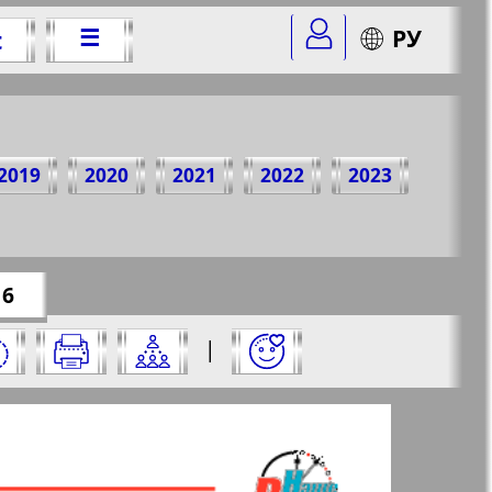
☰
РУ
t
Jahr
2019
2020
2021
2022
2023
r=5&str=16
✖
16
 und klicken Sie darauf:
|
✖
✖
✖
e aus und klicken Sie darauf: