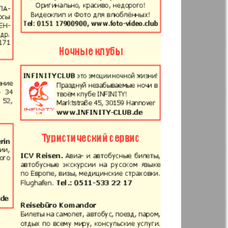
Annonce
 Augsburg
Business
Westnik-info
ier
Wadim
inar
Domaschnij
Restaurant