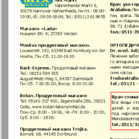
Jüdische Zeitung
Evrejskaja
Panorama
Zakon i ludi
Ausländis
Aufzeichn
Izum
iDEAL
Clan
KP Europe
Kulinar TV
Kurorte ak