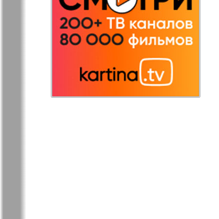
Redakzija
Rheinskaja
Germanija
Russkaja Gazeta
Russkaja M
Svetlana v
Unser Hau
Germanii
Tovary i uslugi
Tolstjak
TVrus
Bei uns in