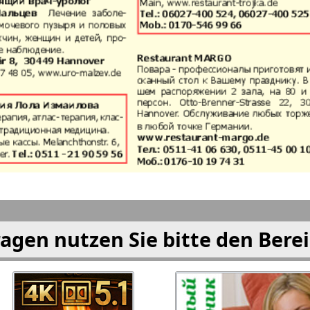
i
München-city
My City
am Mai
eburo
Neskuchnaja
Neue We
 i Tut
Ost-West
Otdycha
Panorama
Prodaj
Freundin
PRO Wo
Europe
agen nutzen Sie bitte den Bere
rd-Ost-
Rajonka-West
Region