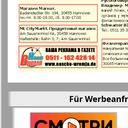
Mila
Mir otdyha 
zdorovja
Nascha marka
Unser Reis
Objective EU
Ostrov Tam
Parus
Aussiedler
Für Werbeanfr
Rajonka-Süd-West
Rajonka-No
Bremen