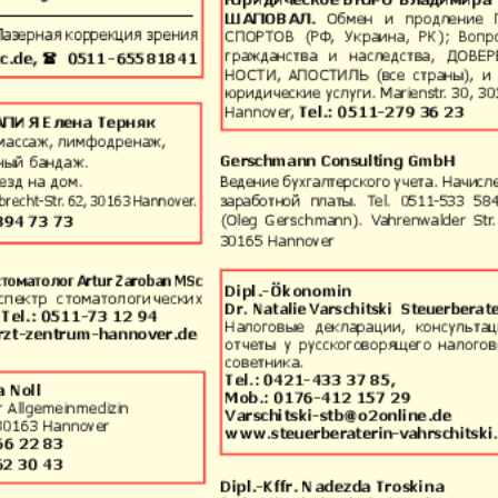
 Zeitungen und Zeitschriften
Aibolit
Akzent
i fakty
Augsburg-city
Afischa
Vascha Gaseta
Westi
atz
Wostotschnaja
Ost-Kur
Germanija
Haus und Familie
Hauskul