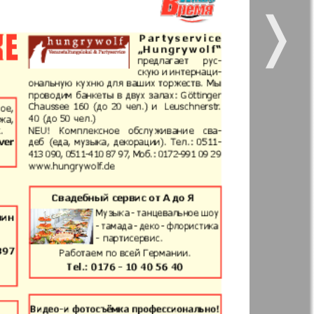
❭
 vsje
Gorod 511
5
6
11
12
11
12
kt Zeitung
Nasche wremja
17
18
zdorovje
Panorama-mir
e vremja
Russkiy Wojazh
23
24
nskaja
5
6