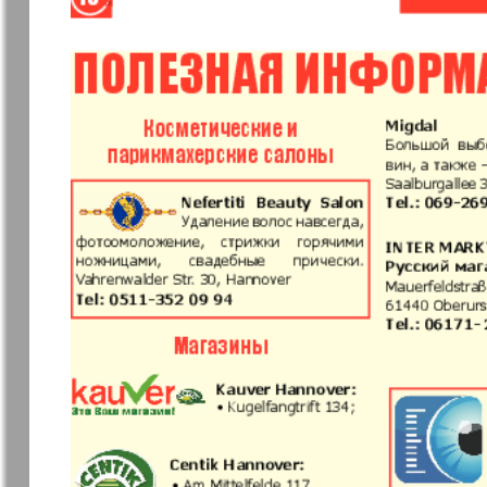
❬
Apelsin
Baden-
1
Württembe
7
7
MK-Germany
MK-Deutsc
Landsleute
13
Novije Semljaki
nord.Aktue
Partner
Partner-N
19
Telegraf 
1