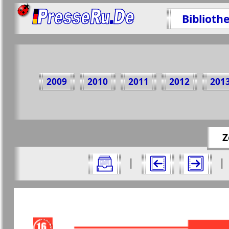
Biblioth
Teil
2009
2010
2011
2012
201
https://p
Z
Alle Ausgaben Zeitungen "Nasche wremj
|
|
Aktuelle Zeitungen und Zeitschriften
Seiten Zeitung "Nasche wremj