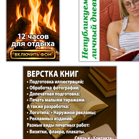
 Gazeta
Recepty zdorovja
Heimat
ysl
Russkiy Baden-
Angeln 
Württemberg
s
Semejnaja gazeta
Wort un
Handels Zentrum
Punkt D
 Bayern
Bei uns in
Flirt
Hamburg