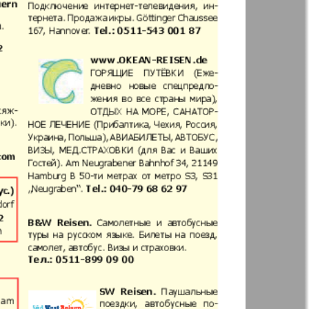
Woman`s life
ja Firma
Nachrichten BW
ha
Kenguru
r
Krugozor plus!
Frankfurt
М-City