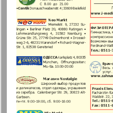
Archiv der auf der Website nicht aktualisierten
7plus7ja
Avangard
Antenne
Argumenty 
Europe
Business Park
Sei Gesund
Wetschernaja
Ewiger Sch
Gazeta
Germania Plus
Dialog