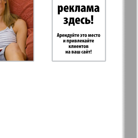
-Родина
Rubezh
Plus
RusHaus
d Tat
Svet/Lana
E
TV-Boulevard
Hottabych