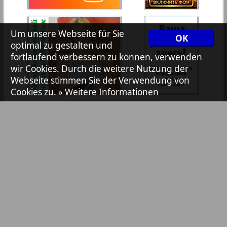
7plus7ja
Um unsere Webseite für Sie
OK
optimal zu gestalten und
Avangard
fortlaufend verbessern zu können, verwenden
wir Cookies. Durch die weitere Nutzung der
1
2
Webseite stimmen Sie der Verwendung von
Aibolit
Cookies zu.
» Weitere Informationen
Akzent
Annonce
Antenne
Argumenty i fakty Europe
Bibliothek
Pressemitteilungen