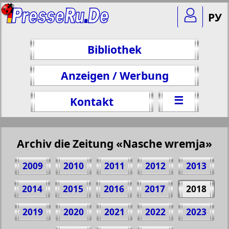
РУ
Bibliothek
Anzeigen / Werbung
☰
Kontakt
Archiv die Zeitung «Nasche wremja»
2009
2010
2011
2012
2013
2014
2015
2016
2017
2018
2019
2020
2021
2022
2023
Teilen 6 Seite Zeitung "Nasche wremja", №