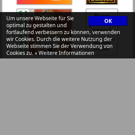
7plus7ja
Um unsere Webseite für Sie
OK
optimal zu gestalten und
Avangard
fortlaufend verbessern zu können, verwenden
1
2
wir Cookies. Durch die weitere Nutzung der
Webseite stimmen Sie der Verwendung von
Aibolit
Cookies zu.
» Weitere Informationen
Akzent
Annonce
Antenne
Bibliothek
Pressemitteilungen
Argumenty i fakty Europe