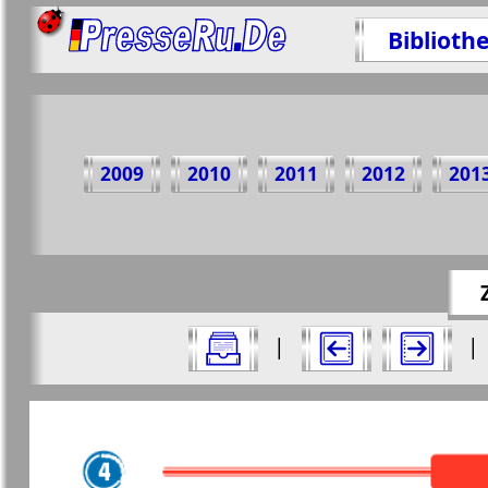
Biblioth
Teil
2009
2010
2011
2012
201
https://
Alle Ausgaben Zeitungen "Nasche wremj
|
|
Aktuelle Zeitungen und Zeitschriften
Seiten Zeitung "Nasche wremj