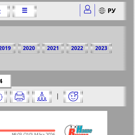
☰
РУ
t
Jahr
2019
2020
2021
2022
2023
er=3&str=4
✖
4
 und klicken Sie darauf:
|
✖
✖
✖
e aus und klicken Sie darauf: