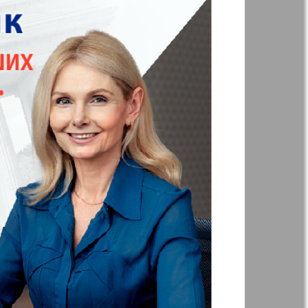
Woman`s life
ja Firma
Nachrichten BW
ha
Kenguru
r
Krugozor plus!
Frankfurt
М-City