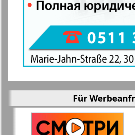
Mila
Mir otdyha 
zdorovja
Nascha marka
Unser Reis
Objective EU
Ostrov Tam
Parus
Aussiedler
Für Werbeanfr
Rajonka-Süd-West
Rajonka-No
Bremen