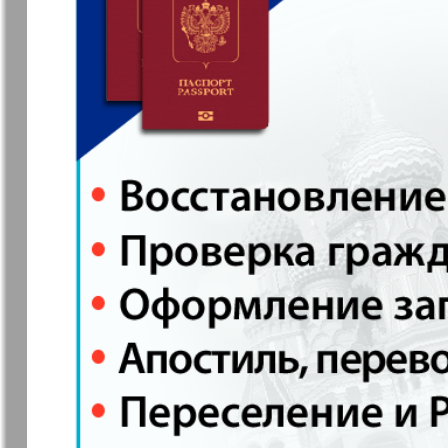
Jüdische Zeitung
Evrejskaja
Panorama
Zakon i ludi
Ausländis
Aufzeichn
Izum
iDEAL
Clan
KP Europe
Kulinar TV
Kurorte ak