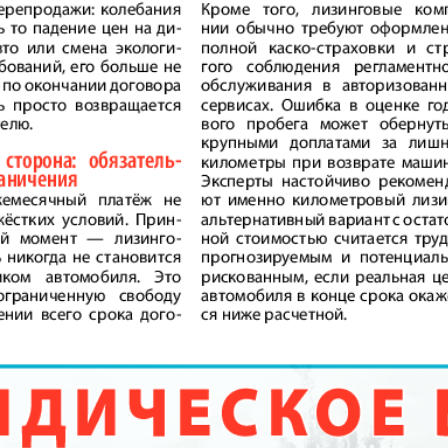
 Zeitungen und Zeitschriften
Aibolit
Akzent
i fakty
Augsburg-city
Afischa
Vascha Gaseta
Westi
atz
Wostotschnaja
Ost-Kur
Germanija
Haus und Familie
Hauskul