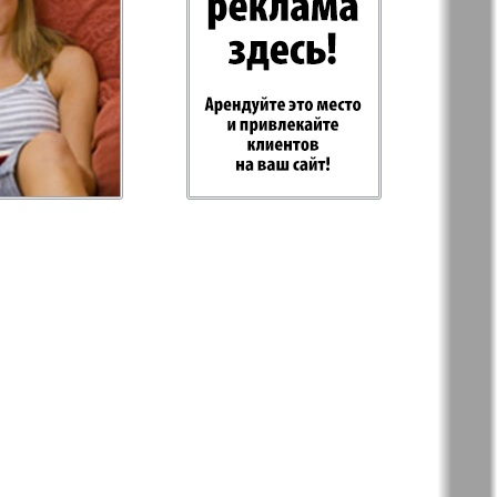
-Родина
Rubezh
Plus
RusHaus
d Tat
Svet/Lana
E
TV-Boulevard
Hottabych