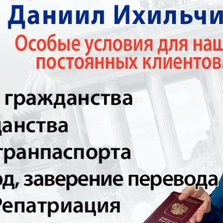
Europa Ekspress
Jasmin
che
Sdorowje
Idealna
ungen
Karriere
Katjusc
Krot in
Krugozo
Deutschland
tuell
LDK auf Russisch
Life in 