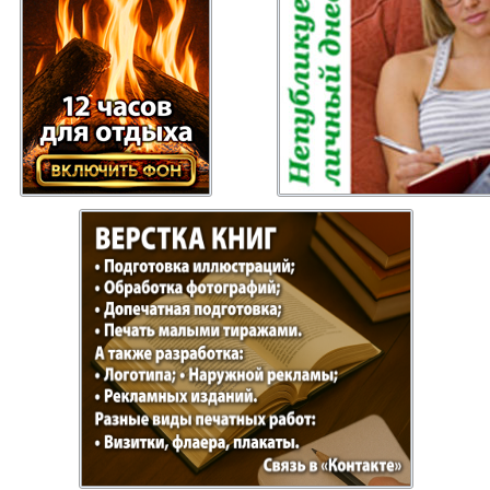
 Gazeta
Recepty zdorovja
Heimat
ysl
Russkiy Baden-
Angeln 
Württemberg
s
Semejnaja gazeta
Wort un
Handels Zentrum
Punkt D
 Bayern
Bei uns in
Flirt
Hamburg