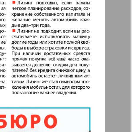
Annonce
 Augsburg
Business
Westnik-info
ier
Wadim
inar
Domaschnij
Restaurant