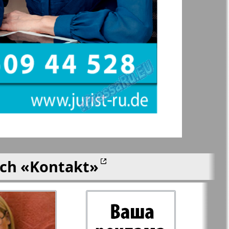
 Frankfurt
Unsere Welt
n
lle
Nord
j-Kupi-
Partner-Sever
men
Rajonka-Nord-Ost-
Bremen--NRW
ich
«Kontakt»
Redakzija Berlin