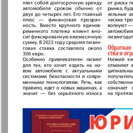
Archiv der auf der Website nicht aktualisierten
7plus7ja
Avangard
Antenne
Argumenty 
Europe
Business Park
Sei Gesund
Wetschernaja
Ewiger Sch
Gazeta
Germania Plus
Dialog