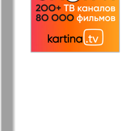
Redakzija
Rheinskaja
Germanija
Russkaja Gazeta
Russkaja M
Svetlana v
Unser Hau
Germanii
Tovary i uslugi
Tolstjak
TVrus
Bei uns in