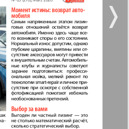
❭
 vsje
Gorod 511
5
6
7
8
11
12
kt Zeitung
Nasche wremja
16
zdorovje
Panorama-mir
e vremja
Russkiy Wojazh
nskaja