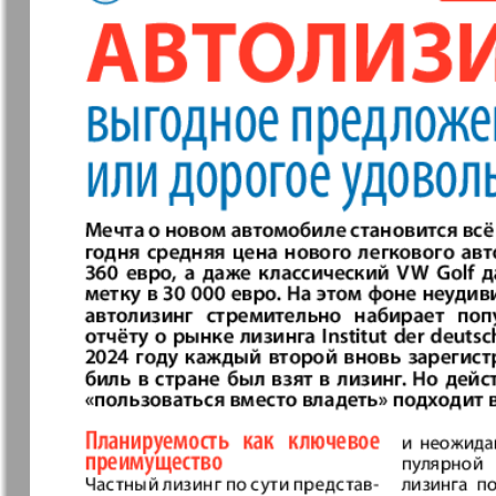
❬
Apelsin
Baden-
1
Württembe
3
7
MK-Germany
MK-Deutsc
Landsleute
Novije Semljaki
nord.Aktue
Partner
Partner-N
Telegraf 